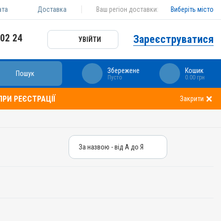
ата
Доставка
Ваш регіон доставки:
Виберіть місто
 02 24
Зареєструватися
УВІЙТИ
Збережене
Кошик
Пошук
Пусто
0.00 грн
РИ РЕЄСТРАЦІЇ
Закрити
За назвою - від А до Я
За назвою - від А до Я
За ціною – від дешевих
За ціною – від дорогих