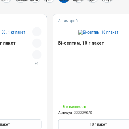
Антимікробні
кг пакет
Бі-септим, 10 г пакет
Назва препарату
+1
Бі-септим
Артикул
000009873
Штрихкод
4820012501892
Номер РП
Є в наявності
АВ-02717-01-11
Артикул:
000009873
Групи препаратів
Антимікробні
 пакет
10 г пакет