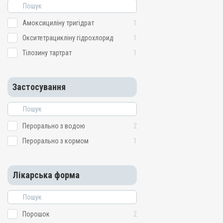
Амоксициліну тригідрат
1
Окситетрацикліну гідрохлорид
1
Тілозину тартрат
1
Застосування
Перорально з водою
2
Перорально з кормом
1
Лікарська форма
Порошок
2