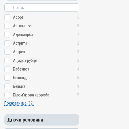
Аборт
5
Авітаміноз
5
Аденовіроз
4
Артрити
12
Артроз
3
Ацидоз рубця
3
Бабезиоз
4
Безпліддя
5
Бешиха
9
Білом’язова хвороба
5
Показати ще
(52)
Діючи речовини