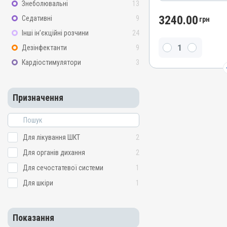
Лікарська форма
Знеболювальні
13
Порошок
3240.00
Седативні
9
грн
Діючи речовини
Інші ін’єкційні розчини
24
Амоксициліну тригідрат
Дезінфектанти
9
Водорозчинний
Кардіостимулятори
3
Так
Види тварин
Свині, Качки, Індики, Кур
Призначення
Застосування
Перорально з водою
Призначення
Для лікування ШКТ
2
Для органів дихання, Дл
Для органів дихання
2
системи, Для лікування 
Для сечостатевої системи
1
Показання
Бронхіт; Ентерит; Колібак
Для шкіри
1
Пневмонія; Сальмонельоз
Стрептококоз; Трахеїт
Показання