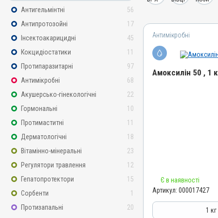
Антигельмінтні
56
Антипротозойні
17
Антимікробні
Інсектоакарицидні
45
Кокцидіостатики
11
Протипаразитарні
97
Амоксилін 50 , 1 
Антимікробні
68
Назва препарату
Акушерсько-гінекологічні
22
Амоксилін 50
Гормональні
10
Артикул
Протимаститні
11
000017427
Дерматологічні
18
Штрихкод
Вітамінно-мінеральні
23
4820012505036
Регулятори травлення
12
Номер РП
Гепатопротектори
15
Є в наявності
АВ-09475-01-21
Артикул:
000017427
Сорбенти
1
Групи препаратів
Антимікробні
Протизапальні
20
1 кг