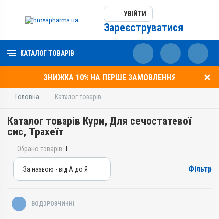
УВІЙТИ
Зареєструватися
КАТАЛОГ ТОВАРІВ
ЗНИЖКА 10% НА ПЕРШЕ ЗАМОВЛЕННЯ
Головна
Каталог товарів
Каталог товарів Кури, Для сечостатевої
сис, Трахеїт
Обрано товарів:
1
Фільтр
За назвою - від А до Я
За назвою - від А до Я
За ціною – від дешевих
ВОДОРОЗЧИННІ
За ціною – від дорогих