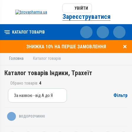
УВІЙТИ
Зареєструватися
КАТАЛОГ ТОВАРІВ
ЗНИЖКА 10% НА ПЕРШЕ ЗАМОВЛЕННЯ
Головна
Каталог товарів
Каталог товарів Індики, Трахеїт
Обрано товарів:
4
Фільтр
За назвою - від А до Я
За назвою - від А до Я
За ціною – від дешевих
ВОДОРОЗЧИННІ
За ціною – від дорогих