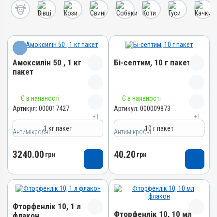
Амоксилін 50 , 1 кг
Бі-септим, 10 г пакет
пакет
Назва препарату
Назва препарату
Є в наявності
Є в наявності
Амоксилін 50
Бі-септим
Артикул:
000017427
Артикул:
000009873
+1
+1
Артикул
Артикул
1 кг пакет
10 г пакет
000017427
Антимікробні
Антимікробні
000009873
Штрихкод
Штрихкод
3240.00
40.20
4820012505036
грн
грн
4820012501892
Номер РП
Номер РП
АВ-09475-01-21
АВ-02717-01-11
Групи препаратів
Групи препаратів
Антимікробні
Фторфенлік 10, 1 л
Антимікробні
Фторфенлік 10, 10 мл
флакон