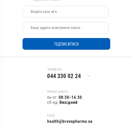
Свині, Індики, Кури
Застосування
Застосування
Перорально з водою
Перорально з водою
Призначення
Призначення
Для органів дихання, Для
Для органів дихання, Для
лікування ШКТ
лікування ШКТ
Показання
ПІДПИСАТИСЯ
Показання
Бронхіт; Гемофільозний
Бронхіт; Гемофільозний
полісерозит; Диплококи;
полісерозит; Диплококи;
Ентерит; Колібактеріоз;
Ентерит; Колібактеріоз;
Мікотоксикоз; Пастерельоз;
Мікотоксикоз; Пастерельоз;
Пневмонія; Риніт; Сепсис;
Телефони:
Пневмонія; Риніт; Сепсис;
Стафілококоз; Трахеїт;
044 330 02 24
Стафілококоз; Трахеїт;
Хвороба Глессера
Хвороба Глессера
Режим роботи:
пн-пт:
08:30–16:30
сб-нд:
Вихідний
Email:
health@brovapharma.ua