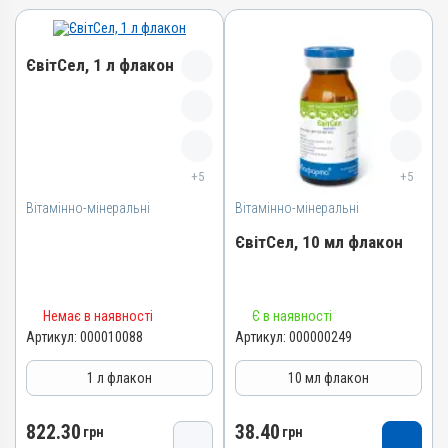
ЄвітСел, 1 л флакон
Назва препарату
ЄвітСел
+5
+5
Артикул
Вітамінно-мінеральні
000010088
Вітамінно-мінеральні
Штрихкод
ЄвітСел, 10 мл флакон
4820012501373
Номер РП
Назва препарату
АВ-03779-01-12
Немає в наявності
Є в наявності
ЄвітСел
Артикул:
000010088
Артикул:
000000249
Групи препаратів
Артикул
Вітамінно-мінеральні,
1 л флакон
10 мл флакон
Гепатопротектори
000000249
Лікарська форма
Штрихкод
822.30
38.40
грн
грн
Емульсія
4820012501335