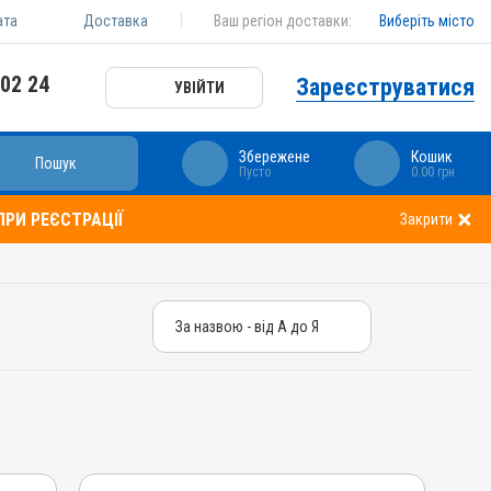
ата
Доставка
Ваш регіон доставки:
Виберіть місто
 02 24
Зареєструватися
УВІЙТИ
Збережене
Кошик
Пошук
Пусто
0.00 грн
РИ РЕЄСТРАЦІЇ
Закрити
За назвою - від А до Я
За назвою - від А до Я
За ціною – від дешевих
За ціною – від дорогих