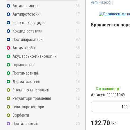
Антимікробні
Антигельмінтні
56
Антипротозойні
17
Інсектоакарицидні
45
Бровасептол поро
Кокцидіостатики
11
Назва препарату
Протипаразитарні
97
Бровасептол порошок
Антимікробні
68
Артикул
Акушерсько-гінекологічні
22
000001049
Гормональні
10
Штрихкод
Протимаститні
11
4820012500666
Дерматологічні
18
Номер РП
Є в наявності
Вітамінно-мінеральні
23
АВ-00804-01-09
Артикул:
000001049
Регулятори травлення
12
Групи препаратів
Антимікробні
Гепатопротектори
15
100 
Лікарська форма
Сорбенти
1
Порошок
122.70
грн
Протизапальні
20
Діючи речовини