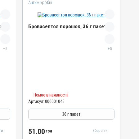
Антимікробні
т
Бровасептол порошок, 36 г пакет
Назва препарату
+5
Бровасептол порошок
+5
Артикул
000001045
Штрихкод
4820012503025
Номер РП
Немає в наявності
АВ-00804-01-09
Артикул:
000001045
Групи препаратів
Антимікробні
36 г пакет
Лікарська форма
Порошок
51.00
ти
Зберегти
грн
Діючи речовини