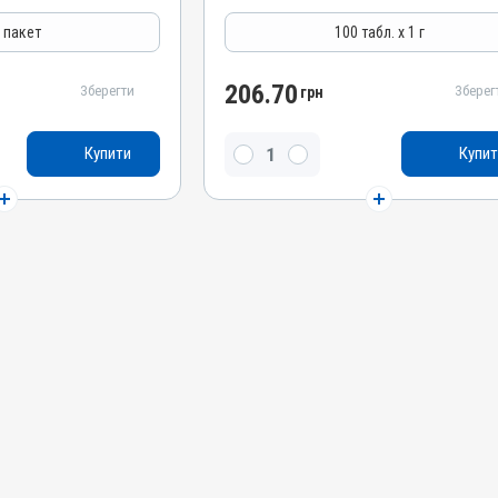
Антимікробні
г пакет
100 табл. х 1 г
Лікарська форма
Таблетки
206.70
Зберегти
Зберег
грн
Діючи речовини
Сульфагуанідин, Тілозину тартрат,
иметоприму лактат,
Купити
Купит
Триметоприму лактат, Сульфатіазол натрію
гуанідин
Види тварин
ВРХ, Вівці, Свині, Кролики, Гуси, Качки, Індики,
, Гуси, Качки, Індики,
Кури
Застосування
Перорально з кормом
Призначення
Для лікування ШКТ, Для шкіри, Для м'яких
я шкіри, Для м'яких
тканин, Для органів дихання
КТ
Показання
Артрити; Бешиха; Дизентерія; Ентерит;
рія; Ентерит;
Колібактеріоз; Мікоплазмоз; Набрякова
моз; Набрякова
хвороба; Пастерельоз; Пневмонія; Риніт;
евмонія; Риніт;
Сальмонельоз; Тиф; Холера
ера