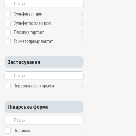
Сульфагуанідин
6
Сульфатіазол натрію
6
Тілозину тартрат
6
Триметоприму лактат
6
Застосування
Перорально з кормом
6
Лікарська форма
Порошок
4