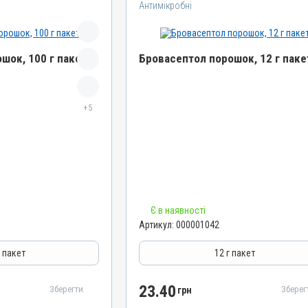
Антимікробні
шок, 100 г пакет
Бровасептол порошок, 12 г паке
Назва препарату
+5
Бровасептол порошок
Артикул
000001042
Штрихкод
4820012500659
Номер РП
Є в наявності
АВ-00804-01-09
Артикул:
000001042
Групи препаратів
Антимікробні
г пакет
12 г пакет
Лікарська форма
Порошок
23.40
Зберегти
Зберег
грн
Діючи речовини