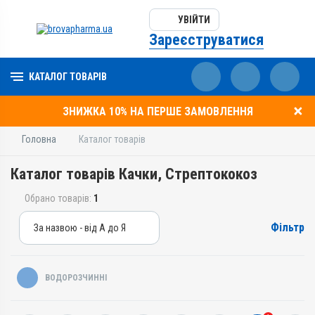
УВІЙТИ
Зареєструватися
КАТАЛОГ ТОВАРІВ
ЗНИЖКА 10% НА ПЕРШЕ ЗАМОВЛЕННЯ
Головна
Каталог товарів
Каталог товарів Качки, Стрептококоз
Обрано товарів:
1
Фільтр
За назвою - від А до Я
За назвою - від А до Я
За ціною – від дешевих
ВОДОРОЗЧИННІ
За ціною – від дорогих