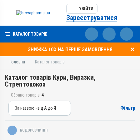
УВІЙТИ
Зареєструватися
КАТАЛОГ ТОВАРІВ
ЗНИЖКА 10% НА ПЕРШЕ ЗАМОВЛЕННЯ
Головна
Каталог товарів
Каталог товарів Кури, Виразки,
Стрептококоз
Обрано товарів:
4
Фільтр
За назвою - від А до Я
За назвою - від А до Я
За ціною – від дешевих
ВОДОРОЗЧИННІ
За ціною – від дорогих