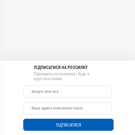
Для лікування ШКТ, Для
лікування ШКТ
Групи препаратів
органів дихання
Показання
Антимікробні
Показання
Бронхіт; Гемофільозний
Лікарська форма
Артрити; Бешиха; Бруцельоз;
полісерозит; Диплококи;
Розчин
Дизентерія; Ентерит;
Ентерит; Колібактеріоз;
Кампілобактеріоз;
Мікотоксикоз; Пастерельоз;
Діючи речовини
Колібактеріоз; Копитна
Пневмонія; Риніт; Сепсис;
Фторфенікол
гниль; Лістеріоз;
Стафілококоз; Трахеїт;
Лептоспіроз; Мікоплазмоз;
Хвороба Глессера
Види тварин
Пастерельоз; Перитоніт;
Свині, Індики, Кури
Пневмонія; Сальмонельоз;
Сепсис; Хламідіоз
Застосування
ПІДПИСАТИСЯ НА РОЗСИЛКУ
Підпишись на розсилку і будь в
Перорально з водою
курсі всіх новин
Призначення
Для органів дихання, Для
лікування ШКТ
Показання
Бронхіт; Гемофільозний
полісерозит; Диплококи;
Ентерит; Колібактеріоз;
ПІДПИСАТИСЯ
Мікотоксикоз; Пастерельоз;
Пневмонія; Риніт; Сепсис;