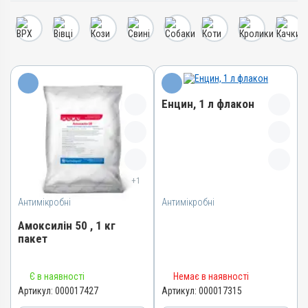
Енцин, 1 л флакон
Назва препарату
Енцин
+1
Артикул
Антимікробні
Антимікробні
000017315
Штрихкод
Амоксилін 50 , 1 кг
пакет
4820012504961
Номер РП
Назва препарату
АВ-09454-01-21
Є в наявності
Немає в наявності
Амоксилін 50
Артикул:
000017427
Артикул:
000017315
Групи препаратів
Артикул