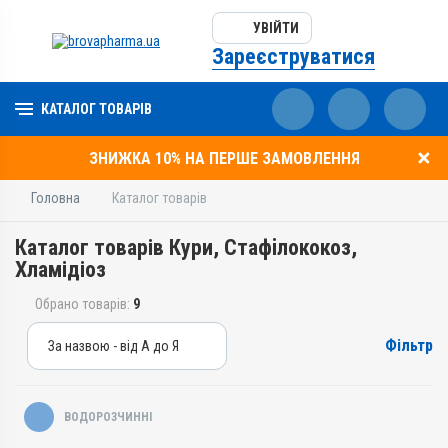
УВІЙТИ
Зареєструватися
КАТАЛОГ ТОВАРІВ
ЗНИЖКА 10% НА ПЕРШЕ ЗАМОВЛЕННЯ
Головна
Каталог товарів
Каталог товарів Кури, Стафiлококоз,
Хламідіоз
Обрано товарів:
9
Фільтр
За назвою - від А до Я
За назвою - від А до Я
За ціною – від дешевих
ВОДОРОЗЧИННІ
За ціною – від дорогих