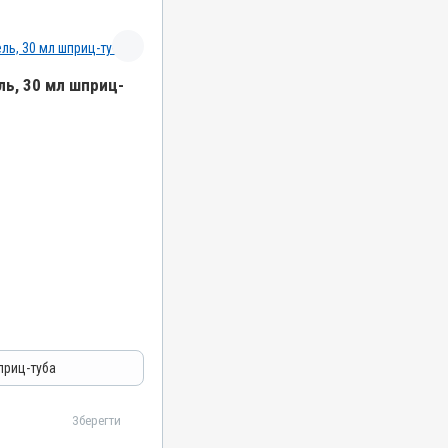
ь, 30 мл шприц-
азитарні
приц-туба
Зберегти