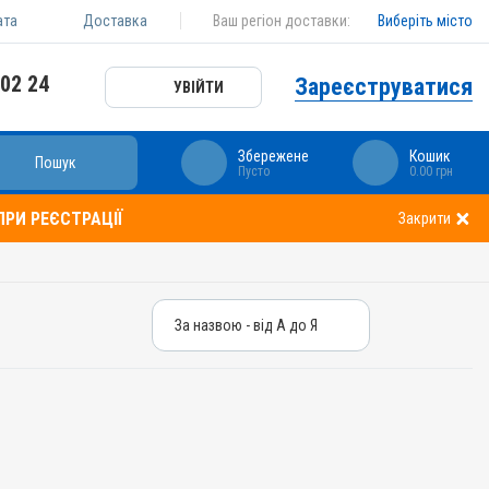
ата
Доставка
Ваш регіон доставки:
Виберіть місто
 02 24
Зареєструватися
УВІЙТИ
Збережене
Кошик
Пошук
Пусто
0.00 грн
РИ РЕЄСТРАЦІЇ
Закрити
За назвою - від А до Я
За назвою - від А до Я
За ціною – від дешевих
За ціною – від дорогих