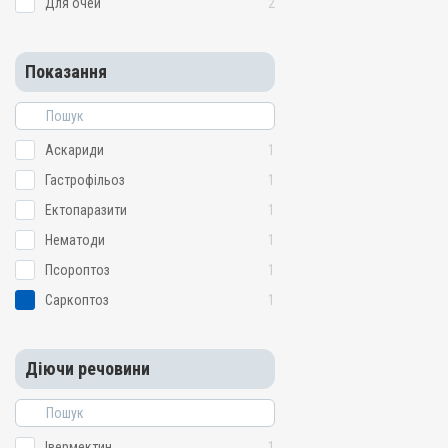
Для очей
2
Показання
Аскариди
1
Гастрофільоз
1
Ектопаразити
1
Нематоди
1
Псороптоз
1
Саркоптоз
1
Діючи речовини
Івермектин
1