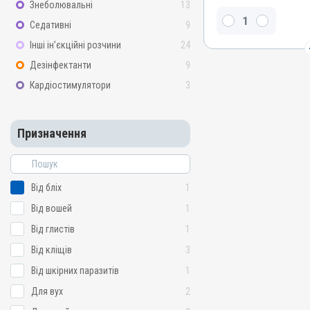
Знеболювальні
13
Івермектин
Седативні
9
Види тварин
Інші ін’єкційні розчини
24
Коні
Дезінфектанти
9
Застосування
Кардіостимулятори
3
Перорально на корінь яз
Призначення
Від бліх, Від шкірних пар
Призначення
Від кліщів, Від глистів
Показання
Аскариди; Гастрофільоз; 
Нематоди; Псороптоз; Са
Від бліх
1
Від вошей
1
Від глистів
1
Від кліщів
3
Від шкірних паразитів
1
Для вух
2