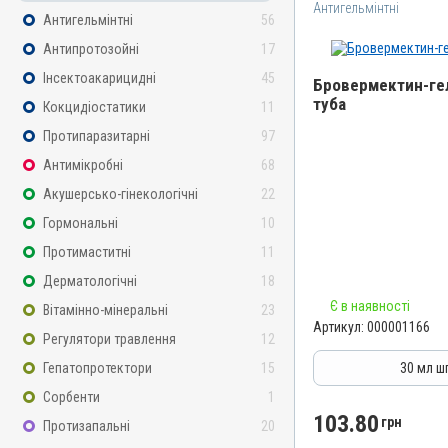
Антигельмінтні
Антигельмінтні
56
Антипротозойні
17
Інсектоакарицидні
45
Бровермектин-гел
туба
Кокцидіостатики
11
Назва препарату
Протипаразитарні
97
Бровермектин-гель
Антимікробні
68
Артикул
Акушерсько-гінекологічні
22
000001166
Гормональні
10
Штрихкод
Протимаститні
11
4820012500918
Дерматологічні
18
Номер РП
Є в наявності
Вітамінно-мінеральні
23
АВ-01264-01-10
Артикул:
000001166
Регулятори травлення
12
Групи препаратів
Антигельмінтні, Протипар
Гепатопротектори
15
30 мл ш
Лікарська форма
Сорбенти
1
Гель
103.80
грн
Протизапальні
20
Діючи речовини