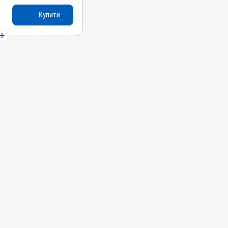
Купити
ика
азитів, Від вошей,
Ектопаразити;
ркоптоз