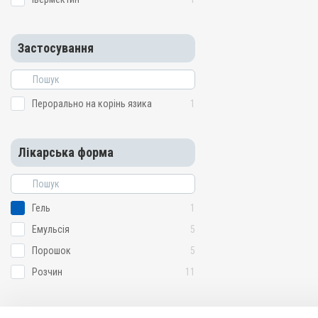
Застосування
Перорально на корінь язика
1
Лікарська форма
Гель
1
Емульсія
5
Порошок
5
Розчин
11