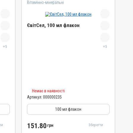
Вітамінно-мінеральні
ЄвітСел, 100 мл флакон
Назва препарату
+5
ЄвітСел
+5
Артикул
000000235
Штрихкод
4820012501861
Номер РП
Немає в наявності
АВ-03779-01-12
Артикул:
000000235
Групи препаратів
Вітамінно-мінеральні, Гепатопротектори
100 мл флакон
Лікарська форма
Емульсія
151.80
ти
Зберегти
грн
Діючи речовини