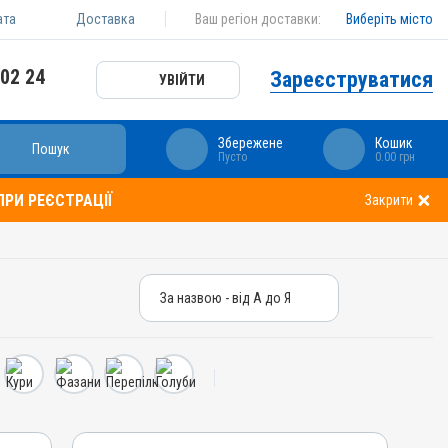
ата
Доставка
Ваш регіон доставки:
Виберіть місто
 02 24
Зареєструватися
УВІЙТИ
Збережене
Кошик
Пошук
Пусто
0.00 грн
РИ РЕЄСТРАЦІЇ
Закрити
За назвою - від А до Я
За назвою - від А до Я
За ціною – від дешевих
За ціною – від дорогих