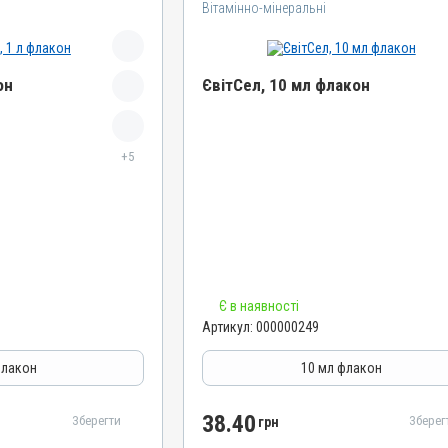
Вітамінно-мінеральні
он
ЄвітСел, 10 мл флакон
Назва препарату
+5
ЄвітСел
Артикул
000000249
Штрихкод
4820012501335
Номер РП
Є в наявності
АВ-03779-01-12
Артикул:
000000249
Групи препаратів
епатопротектори
Вітамінно-мінеральні, Гепатопротектори
флакон
10 мл флакон
Лікарська форма
Емульсія
38.40
Зберегти
Зберег
грн
Діючи речовини