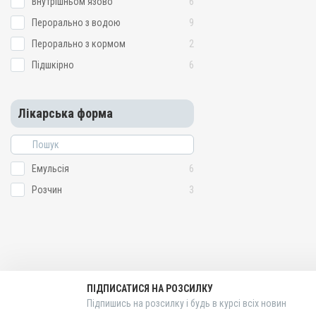
Внутрішньом'язово
6
Качки, Індики, Кури, Фаза
Голуби
Перорально з водою
9
Застосування
Перорально з кормом
2
Внутрішньом'язово, Підш
Підшкірно
6
водою
Призначення
Для імунітету, Для стиму
Лікарська форма
Показання
Авітаміноз; Артроз; Вітамі
Мікроелементи; Остеодис
Репродукція; Стрес
Емульсія
6
Розчин
3
ПІДПИСАТИСЯ НА РОЗСИЛКУ
Підпишись на розсилку і будь в курсі всіх новин