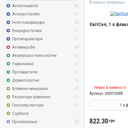
Вітамінно-мінеральні
Антигельмінтні
56
Антипротозойні
17
Інсектоакарицидні
45
ЄвітСел, 1 л флак
Кокцидіостатики
11
Назва препарату
Протипаразитарні
97
ЄвітСел
Антимікробні
68
Артикул
Акушерсько-гінекологічні
22
000010088
Гормональні
10
Штрихкод
Протимаститні
11
4820012501373
Дерматологічні
18
Номер РП
Немає в наявності
Вітамінно-мінеральні
23
АВ-03779-01-12
Артикул:
000010088
Регулятори травлення
12
Групи препаратів
Вітамінно-мінеральні, Г
Гепатопротектори
15
1 л 
Лікарська форма
Сорбенти
1
Емульсія
822.30
грн
Протизапальні
20
Діючи речовини