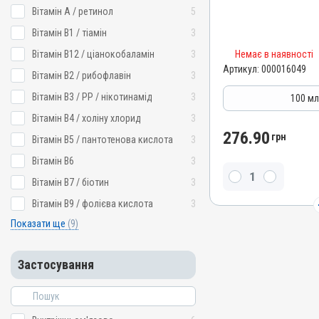
Штрихкод
Вітамін A / ретинол
5
4820012504459
Вітамін B1 / тіамін
3
Номер РП
Вітамін B12 / ціанокобаламін
3
Немає в наявності
AB-08267-01-19
Артикул:
000016049
Вітамін B2 / рибофлавін
3
Групи препаратів
Вітамінно-мінеральні, І
Вітамін B3 / PP / нікотинамід
3
100 м
Лікарська форма
Вітамін B4 / холіну хлорид
3
Розчин
276.90
грн
Вітамін B5 / пантотенова кислота
3
Діючи речовини
Вітамін B6
3
Вітамін B5 / пантотенова
Вітамін B7 / біотин
3
сульфат, Метіонін, Манга
D3, Вітамін B3 / PP / ніко
Вітамін B9 / фолієва кислота
3
фолієва кислота, Вітамін 
B6, Вітамін E / альфа-то
Показати ще
(9)
Вітамін B1 / тіамін, Вітам
ціанокобаламін, Вітамін B
B4 / холіну хлорид, Вітам
Застосування
Цинку сульфат, Лізин
Види тварин
ВРХ, Вівці, Кози, Свині, Ко