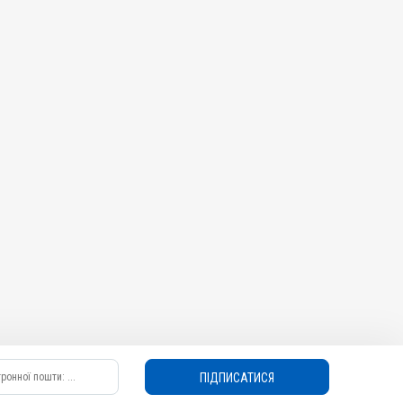
Призначення
Для печінки, Для імунітету, Для стимуляції
обміну речовин
Показання
Авітаміноз; Вітаміни; Вагітність; Отруєння;
Репродукція; Стрес
ПІДПИСАТИСЯ