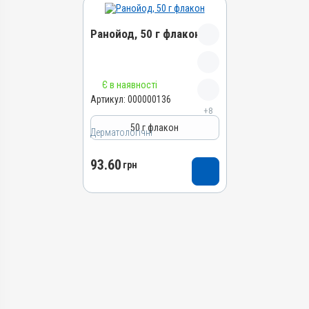
Ранойод, 50 г флакон
Назва препарату
Є в наявності
Ранойод
Артикул:
000000136
+8
Артикул
50 г флакон
Дерматологічні
000000136
Штрихкод
93.60
грн
4820012501601
Номер РП
АВ-02924-01-11
Групи препаратів
Дерматологічні,
Антимікробні
Лікарська форма
Порошок
Діючи речовини