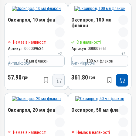
Оксипрол, 10 мл флакон
Оксипрол, 100 мл
флакон
Назва препарату
Назва препарату
Немає в наявності
Є в наявності
Оксипрол
Оксипрол
Артикул:
000009634
Артикул:
000009661
+2
+2
Артикул
Артикул
10 мл флакон
100 мл флакон
Антимікробні
000009634
Антимікробні
000009661
Штрихкод
Штрихкод
57.90
361.80
грн
грн
4820012501229
4820012501250
Номер РП
Номер РП
AB-02526-01-11
AB-02526-01-11
Групи препаратів
Групи препаратів
Оксипрол, 20 мл флакон
Оксипрол, 50 мл флакон
Антимікробні
Антимікробні
Лікарська форма
Лікарська форма
Розчин
Розчин
Назва препарату
Назва препарату
Немає в наявності
Немає в наявності
Діючи речовини
Діючи речовини