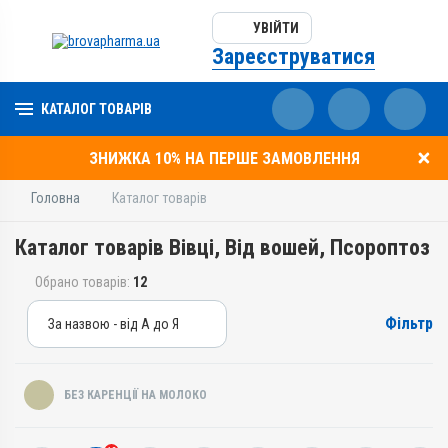
УВІЙТИ
Зареєструватися
КАТАЛОГ ТОВАРІВ
ЗНИЖКА 10% НА ПЕРШЕ ЗАМОВЛЕННЯ
Головна
Каталог товарів
Каталог товарів Вівці, Від вошей, Псороптоз
Обрано товарів:
12
Фільтр
За назвою - від А до Я
За назвою - від А до Я
За ціною – від дешевих
БЕЗ КАРЕНЦІЇ НА МОЛОКО
За ціною – від дорогих