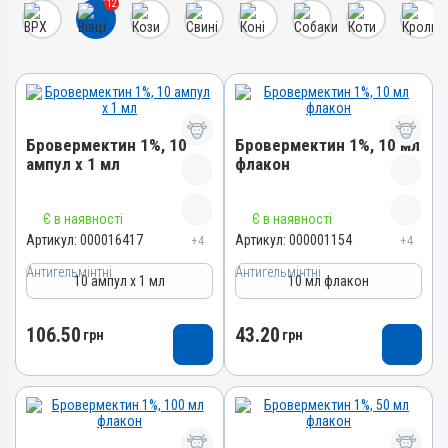
12
Бровермектин 1%, 10
Бровермектин 1%, 10 мл
ампул х 1 мл
флакон
Назва препарату
Назва препарату
Є в наявності
Є в наявності
Бровермектин 1%
Бровермектин 1%
Артикул:
000016417
Артикул:
000001154
+4
+4
Артикул
Артикул
Антигельмінтні
Антигельмінтні
10 ампул х 1 мл
10 мл флакон
000016417
000001154
Штрихкод
Штрихкод
106.50
43.20
грн
грн
4820012500482
4820012500444
Номер РП
Номер РП
AB-00805-01-09
AB-00805-01-09
Групи препаратів
Групи препаратів
Антигельмінтні,
Антигельмінтні,