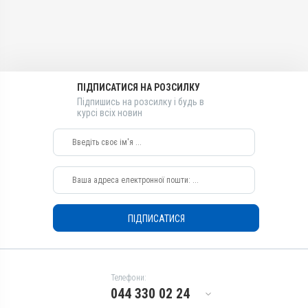
Качки, Індики, Кури, Фазани,
Розчин
Перепілки, Голуби
Діючи речовини
Застосування
Бетаїн, Силімарин, Метіонін,
Перорально з кормом,
L-карнітин, Сорбіт
Перорально з водою
Види тварин
Призначення
ПІДПИСАТИСЯ НА РОЗСИЛКУ
ВРХ, Вівці, Кози, Свині, Коні,
Для печінки, Для стимуляції
Собаки, Коти, Кролики,
Підпишись на розсилку і будь в
курсі всіх новин
обміну речовин, Для
Хутрові звірі, Лисиці, Гуси,
жовчних шляхів
Качки, Індики, Кури, Фазани,
Перепілки, Голуби
Показання
Застосування
Аденовіроз; Бабезиоз;
Гепатит; Гепатопатія;
Перорально з водою,
Піроплазмоз
Перорально з кормом
Призначення
ПІДПИСАТИСЯ
Для печінки, Для стимуляції
обміну речовин, Для
жовчних шляхів
Показання
Телефони:
Аденовіроз; Бабезиоз;
044 330 02 24
Гепатит; Гепатопатія;
Піроплазмоз