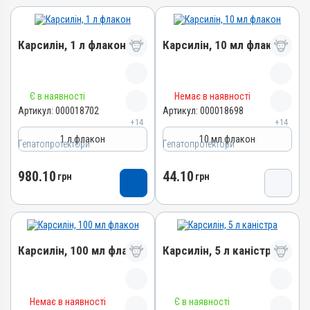
Карсилін, 1 л флакон
Карсилін, 10 мл флакон
Назва препарату
Назва препарату
Є в наявності
Немає в наявності
Карсилін
Карсилін
Артикул:
000018702
Артикул:
000018698
+14
+14
Артикул
Артикул
1 л флакон
10 мл флакон
000018702
000018698
Гепатопротектори
Гепатопротектори
Штрихкод
Штрихкод
980.10
44.10
4820012505616
грн
4820012505593
грн
Номер РП
Номер РП
d-UA-10-20
d-UA-10-20
Групи препаратів
Групи препаратів
Гепатопротектори,
Гепатопротектори,
Карсилін, 100 мл флакон
Карсилін, 5 л каністра
Регулятори травлення
Регулятори травлення
Лікарська форма
Лікарська форма
Назва препарату
Назва препарату
Розчин
Розчин
Немає в наявності
Є в наявності
Карсилін
Карсилін