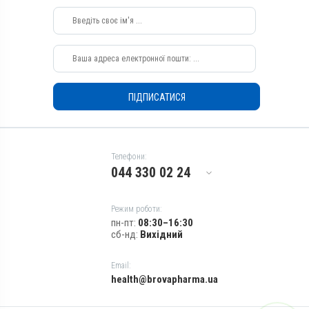
Качки, Індики, Кури, Фазани,
Качки, Індики, Кури, Фазани,
Перепілки, Голуби
Перепілки, Голуби
Застосування
Застосування
Перорально з водою,
Перорально з кормом,
Перорально з кормом
Перорально з водою
Призначення
Призначення
ПІДПИСАТИСЯ
Для печінки, Для стимуляції
Для печінки, Для стимуляції
обміну речовин, Для
обміну речовин, Для
жовчних шляхів
жовчних шляхів
Показання
Показання
Телефони:
Аденовіроз; Бабезиоз;
Аденовіроз; Бабезиоз;
044 330 02 24
Гепатит; Гепатопатія;
Гепатит; Гепатопатія;
Піроплазмоз
Піроплазмоз
Режим роботи:
пн-пт:
08:30–16:30
сб-нд:
Вихідний
Email:
health@brovapharma.ua