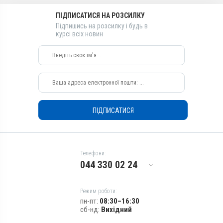
Емульсія
ретинол, Вітамін E / альфа-
ПІДПИСАТИСЯ НА РОЗСИЛКУ
Діючи речовини
токоферолу ацетат, Вітамін
Підпишись на розсилку і будь в
C / аскорбінова кислота
Вітамін D3, Вітамін A /
курсі всіх новин
ретинол, Вітамін E / альфа-
Види тварин
токоферолу ацетат, Вітамін
ВРХ, Вівці, Кози, Свині, Коні,
C / аскорбінова кислота
Собаки, Коти, Кролики,
Види тварин
Хутрові звірі, Гуси, Качки,
Індики, Кури
ВРХ, Вівці, Кози, Свині, Коні,
Собаки, Коти, Кролики,
Застосування
Хутрові звірі, Гуси, Качки,
Перорально з кормом,
Індики, Кури
ПІДПИСАТИСЯ
Перорально з водою
Застосування
Призначення
Перорально з кормом,
Для печінки, Для імунітету,
Перорально з водою
Для стимуляції обміну
Телефони:
Призначення
речовин
044 330 02 24
Для печінки, Для імунітету,
Показання
Для стимуляції обміну
Авітаміноз; Вітаміни;
речовин
Режим роботи:
Вагітність; Отруєння;
Показання
пн-пт:
08:30–16:30
Репродукція; Стрес
сб-нд:
Вихідний
Авітаміноз; Вітаміни;
Вагітність; Отруєння;