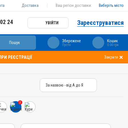
ата
Доставка
Ваш регіон доставки:
Виберіть місто
 02 24
Зареєструватися
УВІЙТИ
Збережене
Кошик
Пошук
Пусто
0.00 грн
РИ РЕЄСТРАЦІЇ
Закрити
За назвою - від А до Я
За назвою - від А до Я
За ціною – від дешевих
3
За ціною – від дорогих