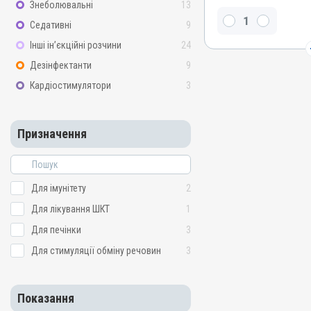
Знеболювальні
13
Види тварин
ВРХ, Вівці, Кози, Свині, Гу
Седативні
9
Кури
Інші ін’єкційні розчини
24
Застосування
Дезінфектанти
9
Перорально з кормом
Кардіостимулятори
3
Призначення
Для лікування ШКТ, Для 
стимуляції обміну речов
Призначення
Показання
Мікотоксикоз; Отруєння;
Для імунітету
2
Для лікування ШКТ
1
Для печінки
3
Для стимуляції обміну речовин
3
Показання