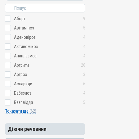
Аборт
9
Авітаміноз
5
Аденовіроз
4
Актиномікоз
4
Анаплазмоз
4
Артрити
20
Артроз
3
Аскариди
6
Бабезиоз
4
Безпліддя
5
Показати ще
(62)
Діючи речовини