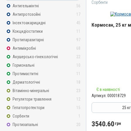
Сорбенти
Антигельмінтні
56
Антипротозойні
17
Інсектоакарицидні
45
Кормосан, 25 кг 
Кокцидіостатики
11
Назва препарату
Протипаразитарні
97
Кормосан
Антимікробні
68
Артикул
Акушерсько-гінекологічні
22
000018729
Гормональні
10
Штрихкод
Протимаститні
11
4820012505630
Дерматологічні
18
Групи препаратів
Є в наявності
Сорбенти
Вітамінно-мінеральні
23
Артикул:
000018729
Лікарська форма
Регулятори травлення
12
Порошок
Гепатопротектори
15
25 к
Діючи речовини
Сорбенти
1
Кліноптилоліт, Сорбінова
3540.60
грн
Протизапальні
20
Магнію сульфат