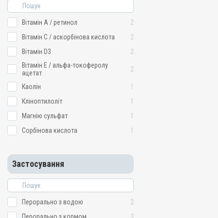
Вітамін A / ретинол
2
Вітамін C / аскорбінова кислота
2
Вітамін D3
2
Вітамін E / альфа-токоферолу
2
ацетат
Каолін
1
Кліноптилоліт
1
Магнію сульфат
1
Сорбінова кислота
1
Застосування
Перорально з водою
2
Перорально з кормом
3