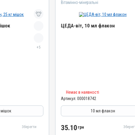
Вітамінно-мінеральні
мішок
ЦЕДА-віт, 10 мл флакон
Назва препарату
ЦЕДА-віт
+5
Артикул
000018742
Штрихкод
4820012505692
Групи препаратів
Немає в наявності
Вітамінно-мінеральні, Імуностимулятори,
Гепатопротектори
Артикул:
000018742
Лікарська форма
г мішок
10 мл флакон
Емульсія
Діючи речовини
 кислота, Каолін,
35.10
Зберегти
Зберег
грн
Вітамін D3, Вітамін A / ретинол, Вітамін E /
альфа-токоферолу ацетат, Вітамін C /