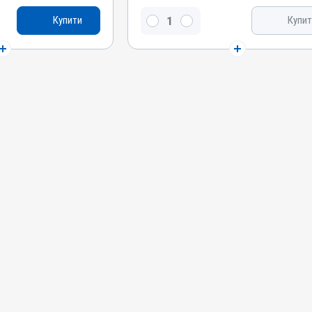
аскорбінова кислота
Купити
Купит
си, Качки, Індики,
Види тварин
ВРХ, Вівці, Кози, Свині, Коні, Собаки, Коти,
Кролики, Хутрові звірі, Гуси, Качки, Індики,
Кури
Застосування
печінки, Для
Перорально з кормом, Перорально з водою
ин
Призначення
Для печінки, Для імунітету, Для стимуляції
 Токсикоз
обміну речовин
Показання
Авітаміноз; Вітаміни; Вагітність; Отруєння;
Репродукція; Стрес