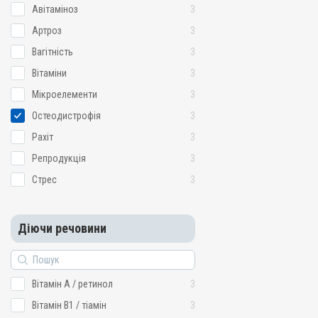
Репродукція; Стрес
Авітаміноз
3
Артроз
3
Вагітність
3
Вітаміни
3
Мікроелементи
3
Остеодистрофія
3
Рахіт
3
Репродукція
3
Стрес
3
Діючи речовини
Вітамін A / ретинол
3
Вітамін B1 / тіамін
3