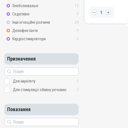
Діючи речовини
Знеболювальні
13
Вітамін B4 / холіну хлори
Седативні
9
рибофлавін, Цинку сульфа
сульфат, Вітамін B5 / па
Інші ін’єкційні розчини
24
Метіонін, Мангану сульфат
B3 / PP / нікотинамід, Ві
Дезінфектанти
9
кислота, Вітамін A / рети
Кардіостимулятори
3
Вітамін E / альфа-токофе
B1 / тіамін, Вітамін B12 
Вітамін B7 / біотин
Призначення
Види тварин
ВРХ, Вівці, Кози, Свині, Ко
Качки, Індики, Кури, Фаза
Голуби
Для імунітету
3
Застосування
Для стимуляції обміну речовин
3
Перорально з водою
Призначення
Для імунітету, Для стиму
Показання
Показання
Авітаміноз; Артроз; Вітамі
Мікроелементи; Остеодис