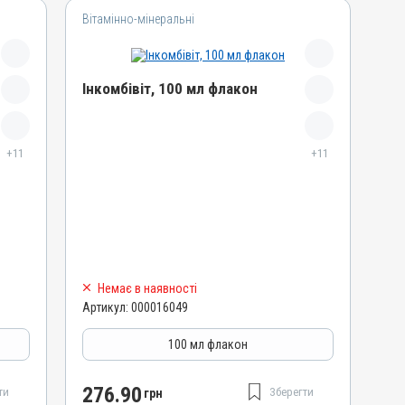
Вітамінно-мінеральні
Інкомбівіт, 100 мл флакон
Назва препарату
+11
Інкомбівіт
+11
Артикул
000016049
Штрихкод
4820012504459
Номер РП
Немає в наявності
AB-08267-01-19
Артикул:
000016049
Групи препаратів
Вітамінно-мінеральні, Імуностимулятори
100 мл флакон
Лікарська форма
Розчин
276.90
ти
Зберегти
грн