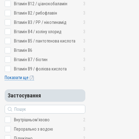
Вітамін B12 / ціанокобаламін
3
Вітамін B2 / рибофлавін
3
Вітамін B3 / PP / нікотинамід
3
Вітамін B4 / холіну хлорид
3
Вітамін B5 / пантотенова кислота
3
Вітамін B6
3
Вітамін B7 / біотин
3
Вітамін B9 / фолієва кислота
3
Показати ще
(7)
Застосування
Внутрішньом'язово
2
Перорально з водою
3
Підшкірно
2