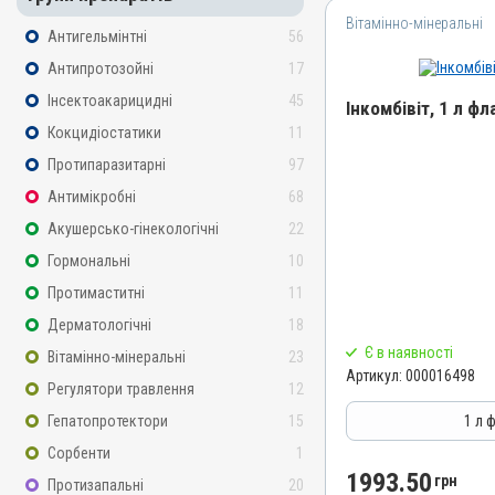
Вітамінно-мінеральні
Антигельмінтні
56
Антипротозойні
17
Інсектоакарицидні
45
Інкомбівіт, 1 л фл
Кокцидіостатики
11
Назва препарату
Протипаразитарні
97
Інкомбівіт
Антимікробні
68
Артикул
Акушерсько-гінекологічні
22
000016498
Гормональні
10
Штрихкод
Протимаститні
11
4820012504787
Дерматологічні
18
Номер РП
Є в наявності
Вітамінно-мінеральні
23
AB-08267-01-19
Артикул:
000016498
Регулятори травлення
12
Групи препаратів
Вітамінно-мінеральні, І
Гепатопротектори
15
1 л 
Лікарська форма
Сорбенти
1
Розчин
1993.50
грн
Протизапальні
20