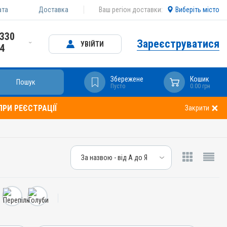
ата
Доставка
Ваш регіон доставки:
Виберіть місто
 330
Зареєструватися
УВІЙТИ
24
Збережене
Кошик
Пошук
Пусто
0.00 грн
РИ РЕЄСТРАЦІЇ
Закрити
За назвою - від А до Я
За назвою - від А до Я
За ціною – від дешевих
За ціною – від дорогих