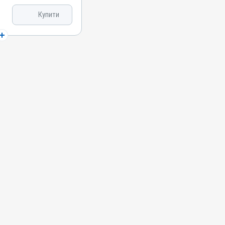
Купити
нітобактеріоз;
Риніт