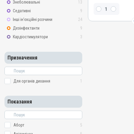
Знеболювальні
13
Тилмікозин
Седативні
9
Види тварин
Інші ін’єкційні розчини
24
ВРХ, Свині, Індики, Кури
Дезінфектанти
9
Застосування
Перорально з водою
Кардіостимулятори
3
Призначення
Для органів дихання
Призначення
Показання
Бронхіт; Мікоплазмоз; Ор
Пастерельоз; Пневмонія; 
Для органів дихання
1
Показання
Аборт
5