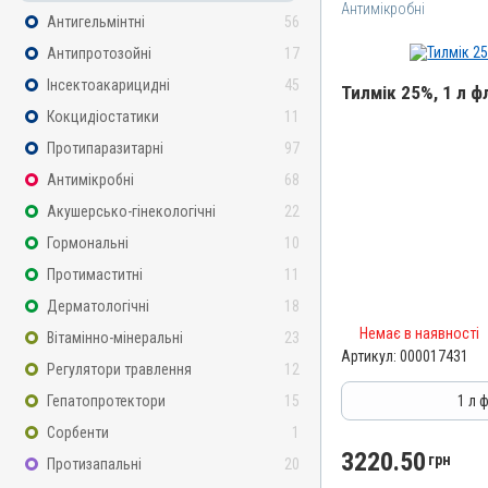
Антимікробні
Антигельмінтні
56
Антипротозойні
17
Інсектоакарицидні
45
Тилмік 25%, 1 л ф
Кокцидіостатики
11
Назва препарату
Протипаразитарні
97
Тилмік 25%
Антимікробні
68
Артикул
Акушерсько-гінекологічні
22
000017431
Гормональні
10
Штрихкод
Протимаститні
11
4820012505067
Дерматологічні
18
Номер РП
Немає в наявності
АВ-09477-01-21
Вітамінно-мінеральні
23
Артикул:
000017431
Групи препаратів
Регулятори травлення
12
Антимікробні
Гепатопротектори
15
1 л 
Лікарська форма
Сорбенти
1
Розчин
3220.50
грн
Протизапальні
20
Діючи речовини