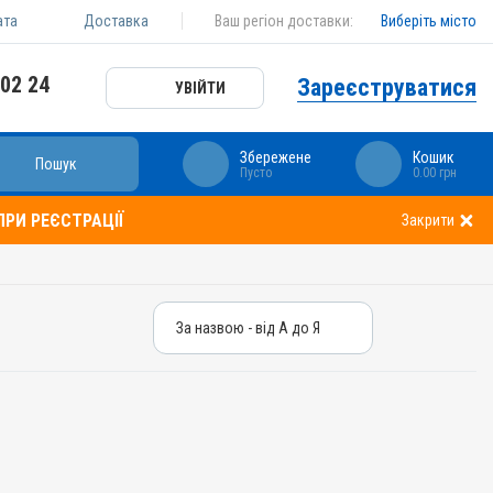
ата
Доставка
Ваш регіон доставки:
Виберіть місто
 02 24
Зареєструватися
УВІЙТИ
Збережене
Кошик
Пошук
Пусто
0.00 грн
РИ РЕЄСТРАЦІЇ
Закрити
За назвою - від А до Я
За назвою - від А до Я
За ціною – від дешевих
За ціною – від дорогих