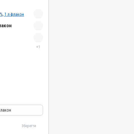
лакон
+1
флакон
Зберегти