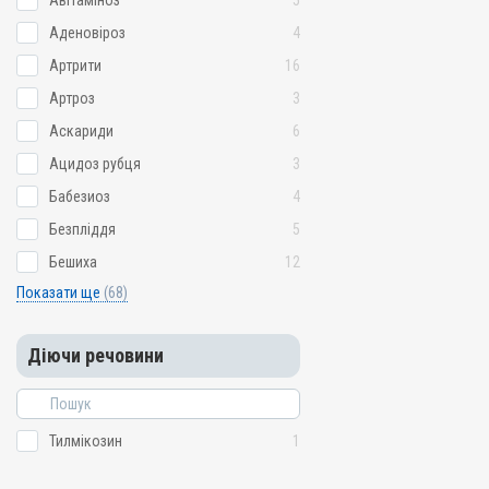
Авітаміноз
5
Аденовіроз
4
Артрити
16
Артроз
3
Аскариди
6
Ацидоз рубця
3
Бабезиоз
4
Безпліддя
5
Бешиха
12
Показати ще
(68)
Діючи речовини
Тилмікозин
1