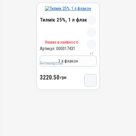
Тилмік 25%, 1 л флакон
Назва препарату
Немає в наявності
Тилмік 25%
Артикул:
000017431
+1
Артикул
1 л флакон
000017431
Антимікробні
Штрихкод
3220.50
4820012505067
грн
Номер РП
АВ-09477-01-21
Групи препаратів
Антимікробні
Лікарська форма
Розчин
Діючи речовини