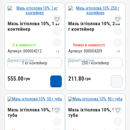
Мазь іхтіолова 10%, 1 кг
Мазь іхтіолова 10%, 250
контейнер
г контейнер
Назва препарату
Назва препарату
Є в наявності
Немає в наявності
Мазь іхтіолова 10%
Мазь іхтіолова 10%
Артикул:
000004212
Артикул:
000004209
+4
+4
Артикул
Артикул
Дерматологічні
Дерматологічні
1 кг контейнер
250 г контейнер
000004212
000004209
Штрихкод
Штрихкод
555.00
211.80
грн
грн
4820012503018
4820012502127
Номер РП
Номер РП
АВ-01277-01-10
АВ-01277-01-10
Групи препаратів
Групи препаратів
Мазь іхтіолова 10%, 50 г
Мазь іхтіолова 10%, 90 г
Дерматологічні
Дерматологічні
туба
туба
Лікарська форма
Лікарська форма
Мазь
Мазь
Назва препарату
Назва препарату