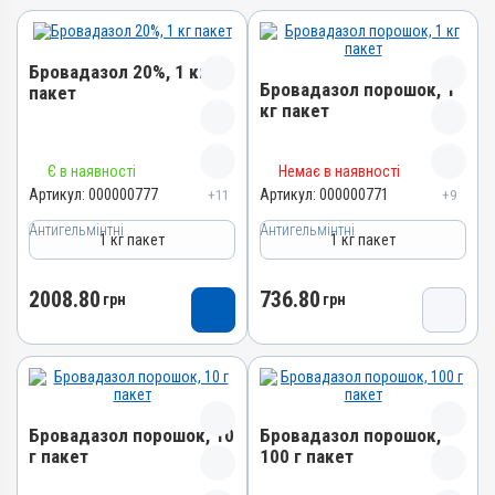
Бровадазол 20%, 1 кг
Бровадазол порошок, 1
пакет
кг пакет
Назва препарату
Назва препарату
Є в наявності
Немає в наявності
Бровадазол 20%
Бровадазол порошок
Артикул:
000000777
Артикул:
000000771
+11
+9
Артикул
Артикул
Антигельмінтні
000000777
Антигельмінтні
1 кг пакет
1 кг пакет
000000771
Штрихкод
Штрихкод
4820012502912
2008.80
736.80
грн
грн
4820012500093
Номер РП
Номер РП
АВ-01936-01-10
AB-00572-01-09
Групи препаратів
Групи препаратів
Антигельмінтні,
Антигельмінтні,
Протипаразитарні
Бровадазол порошок, 10
Бровадазол порошок,
Протипаразитарні
Лікарська форма
г пакет
100 г пакет
Лікарська форма
Порошок