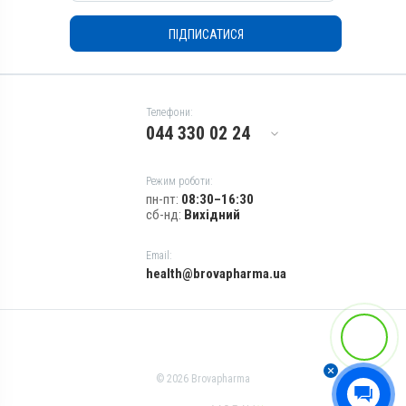
Показання
Нематоди; Трематоди;
ПІДПИСАТИСЯ
Цестоди
Телефони:
044 330 02 24
Режим роботи:
пн-пт:
08:30–16:30
сб-нд:
Вихідний
Email:
health@brovapharma.ua
© 2026 Brovapharma