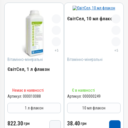
ЄвітСел, 10 мл флакон
Назва препарату
ЄвітСел
+5
+5
Артикул
Вітамінно-мінеральні
Вітамінно-мінеральні
000000249
Штрихкод
ЄвітСел, 1 л флакон
4820012501335
Номер РП
Назва препарату
АВ-03779-01-12
Немає в наявності
Є в наявності
ЄвітСел
Артикул:
000010088
Артикул:
000000249
Групи препаратів
Артикул
Вітамінно-мінеральні,
1 л флакон
10 мл флакон
Гепатопротектори
000010088
Лікарська форма
Штрихкод
822.30
38.40
грн
грн
Емульсія
4820012501373