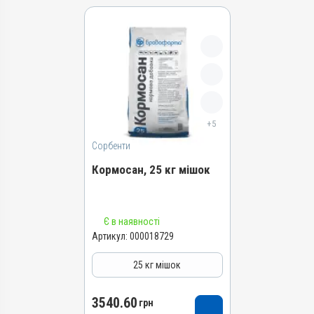
+5
Сорбенти
Кормосан, 25 кг мішок
Назва препарату
Є в наявності
Кормосан
Артикул:
000018729
Артикул
25 кг мішок
000018729
Штрихкод
3540.60
4820012505630
грн