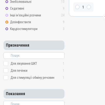
Знеболювальні
13
Види тварин
ВРХ, Вівці, Кози, Свині, Гу
Седативні
9
Кури
Інші ін’єкційні розчини
24
Застосування
Дезінфектанти
9
Перорально з кормом
Кардіостимулятори
3
Призначення
Для лікування ШКТ, Для 
стимуляції обміну речов
Призначення
Показання
Мікотоксикоз; Отруєння;
Для лікування ШКТ
1
Для печінки
1
Для стимуляції обміну речовин
1
Показання