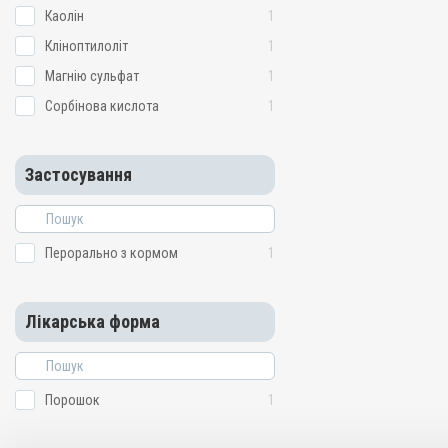
Каолін
1
Кліноптилоліт
1
Магнію сульфат
1
Сорбінова кислота
1
Застосування
Перорально з кормом
1
Лікарська форма
Порошок
1