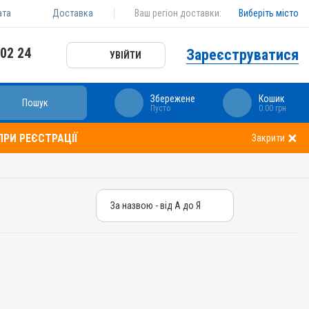
ата
Доставка
Ваш регіон доставки:
Виберіть місто
 02 24
Зареєструватися
УВІЙТИ
Збережене
Кошик
Пошук
Пусто
0.00 грн
РИ РЕЄСТРАЦІЇ
Закрити
За назвою - від А до Я
За назвою - від А до Я
За ціною – від дешевих
За ціною – від дорогих