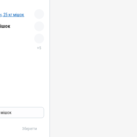
мішок
+5
г мішок
 кислота, Каолін,
Зберегти