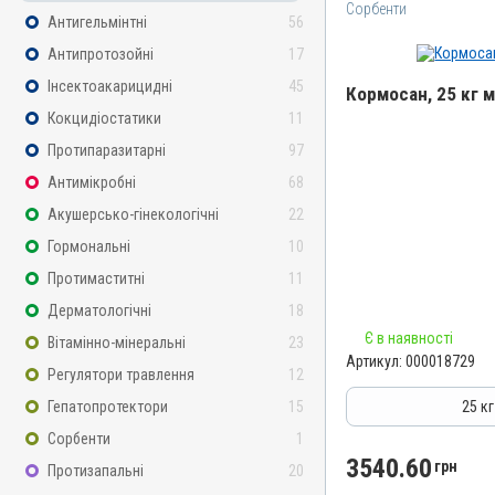
Сорбенти
Антигельмінтні
56
Антипротозойні
17
Інсектоакарицидні
45
Кормосан, 25 кг 
Кокцидіостатики
11
Назва препарату
Протипаразитарні
97
Кормосан
Антимікробні
68
Артикул
Акушерсько-гінекологічні
22
000018729
Гормональні
10
Штрихкод
Протимаститні
11
4820012505630
Дерматологічні
18
Групи препаратів
Є в наявності
Сорбенти
Вітамінно-мінеральні
23
Артикул:
000018729
Лікарська форма
Регулятори травлення
12
Порошок
Гепатопротектори
15
25 к
Діючи речовини
Сорбенти
1
Кліноптилоліт, Сорбінова
3540.60
грн
Протизапальні
20
Магнію сульфат