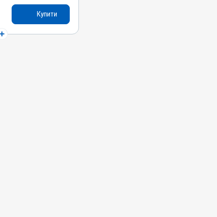
Купити
си, Качки, Індики,
печінки, Для
ин
 Токсикоз