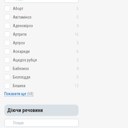
Аборт
5
Авітаміноз
5
Аденовіроз
4
Артрити
16
Артроз
3
Аскариди
6
Ацидоз рубця
3
Бабезиоз
4
Безпліддя
5
Бешиха
12
Показати ще
(68)
Діючи речовини