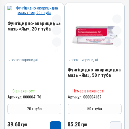
Фунгіцидно-акарицидна
мазь «Ям», 20 г туба
Назва препарату
Фунгіцидно-акарицидна
+1
+1
мазь «Ям»
Інсектоакарицидні
Інсектоакарицидні
Артикул
Фунгіцидно-акарицидна
000004176
мазь «Ям», 50 г туба
Штрихкод
4820012503209
Назва препарату
Є в наявності
Немає в наявності
Номер РП
Фунгіцидно-акарицидна
Артикул:
000004176
Артикул:
000004187
AB-01068-01-10
мазь «Ям»
Групи препаратів
20 г туба
50 г туба
Артикул
Інсектоакарицидні,
000004187
Протипаразитарні,
39.60
85.20
Штрихкод
грн
грн
Дерматологічні