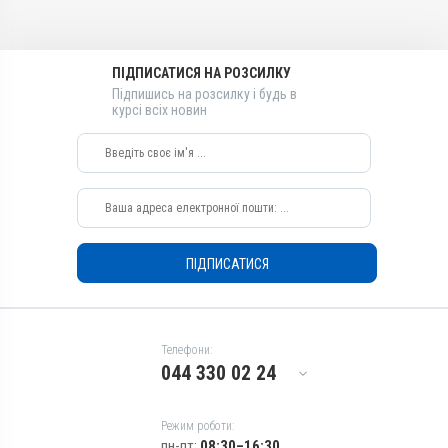
Призначення
Дерматологічні
Для шкіри
Лікарська форма
Показання
Мазь
ПІДПИСАТИСЯ НА РОЗСИЛКУ
Аборт; Аборт; Дерматит;
Діючи речовини
Підпишись на розсилку і будь в
Екзема; Копитна гниль;
курсі всіх новин
Окис цинку, Саліцилова
Лишай
кислота, Лізол, Дьоготь
березовий, Скипидар
живичний, Сірка
Види тварин
Коні, Собаки, Коти, Кролики,
Кури
ПІДПИСАТИСЯ
Застосування
Зовнішньо
Призначення
Для шкіри
Телефони:
044 330 02 24
Показання
Аборт; Аборт; Дерматит;
Екзема; Копитна гниль;
Режим роботи:
Лишай
пн-пт:
08:30–16:30