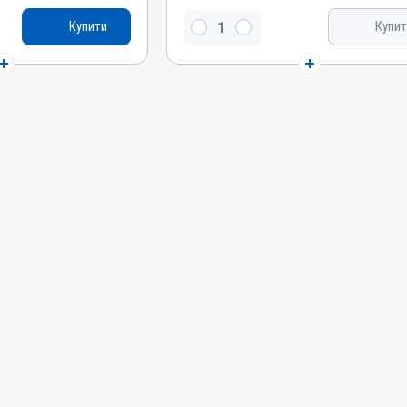
Мазь
Купити
Купит
Діючи речовини
, Сірка, Скипидар
Дьоготь березовий, Сірка, Скипидар живичний,
аліцилова кислота
Окис цинку, Саліцилова кислота, Лізол
Види тварин
ки, Кури
Коні, Собаки, Коти, Кролики, Кури
Застосування
Зовнішньо
Призначення
Для шкіри
Показання
Екзема; Копитна
Аборт; Аборт; Дерматит; Екзема; Копитна
гниль; Лишай