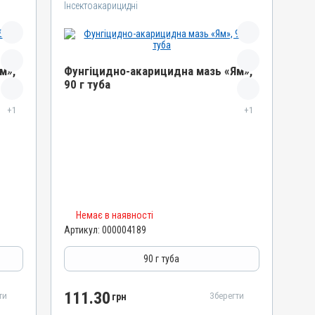
Інсектоакарицидні
м»,
Фунгіцидно-акарицидна мазь «Ям»,
90 г туба
Назва препарату
+1
+1
Фунгіцидно-акарицидна мазь «Ям»
Артикул
000004189
Штрихкод
4820012502141
Номер РП
Немає в наявності
Артикул:
000004189
AB-01068-01-10
Групи препаратів
90 г туба
Інсектоакарицидні, Протипаразитарні,
Дерматологічні
111.30
ти
Зберегти
грн
Лікарська форма