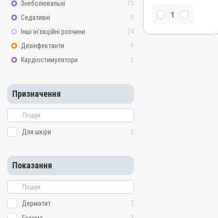
Мазь
Знеболювальні
13
Діючи речовини
Седативні
9
Лізол, Дьоготь березовий
Інші ін’єкційні розчини
24
живичний, Окис цинку, С
Дезінфектанти
9
Види тварин
Кардіостимулятори
3
Коні, Собаки, Коти, Кроли
Застосування
Зовнішньо
Призначення
Призначення
Для шкіри
Показання
Для шкіри
3
Аборт; Аборт; Дерматит; 
гниль; Лишай
Показання
Дерматит
3