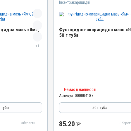
Інсектоакарицидні
цидна мазь «Ям»,
Фунгіцидно-акарицидна мазь «Я
50 г туба
Назва препарату
+1
мазь «Ям»
Фунгіцидно-акарицидна мазь «Ям»
Артикул
000004187
Штрихкод
4820012502134
Номер РП
Немає в наявності
Артикул:
000004187
AB-01068-01-10
Групи препаратів
г туба
50 г туба
паразитарні,
Інсектоакарицидні, Протипаразитарні,
Дерматологічні
85.20
Зберегти
Зберег
грн
Лікарська форма