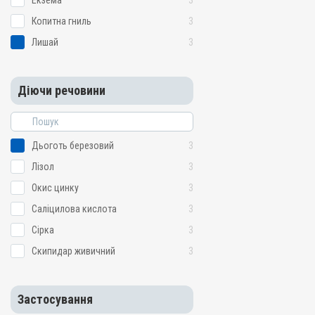
Екзема
3
Копитна гниль
3
Лишай
3
Діючи речовини
Дьоготь березовий
3
Лізол
3
Окис цинку
3
Саліцилова кислота
3
Сірка
3
Скипидар живичний
3
Застосування