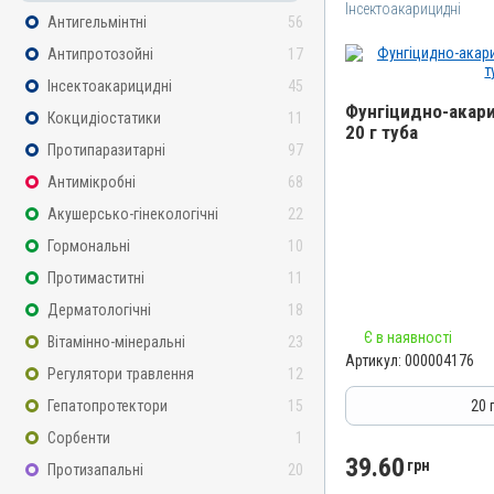
Інсектоакарицидні
Антигельмінтні
56
Антипротозойні
17
Інсектоакарицидні
45
Фунгіцидно-акари
Кокцидіостатики
11
20 г туба
Протипаразитарні
97
Назва препарату
Антимікробні
68
Фунгіцидно-акарицидна 
Акушерсько-гінекологічні
22
Артикул
Гормональні
10
000004176
Протимаститні
11
Штрихкод
4820012503209
Дерматологічні
18
Номер РП
Є в наявності
Вітамінно-мінеральні
23
Артикул:
000004176
AB-01068-01-10
Регулятори травлення
12
Групи препаратів
Гепатопротектори
15
20 
Інсектоакарицидні, Проти
Сорбенти
1
Дерматологічні
39.60
грн
Протизапальні
20
Лікарська форма