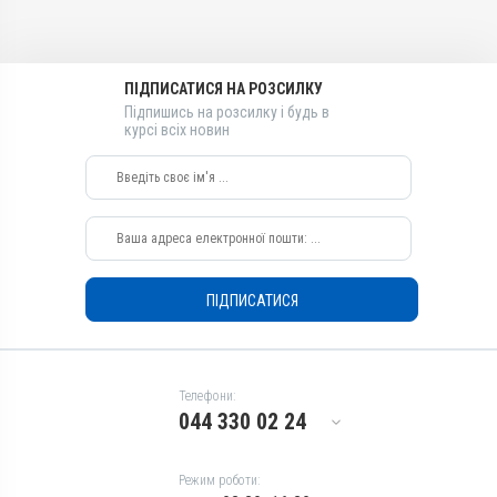
Протипаразитарні,
Призначення
Призначення
Дерматологічні
Для шкіри
Для шкіри
Лікарська форма
Показання
Показання
Мазь
ПІДПИСАТИСЯ НА РОЗСИЛКУ
Аборт; Аборт; Дерматит;
Аборт; Аборт; Дерматит;
Діючи речовини
Підпишись на розсилку і будь в
Екзема; Копитна гниль;
Екзема; Копитна гниль;
курсі всіх новин
Окис цинку, Саліцилова
Лишай
Лишай
кислота, Лізол, Дьоготь
березовий, Скипидар
живичний, Сірка
Види тварин
Коні, Собаки, Коти, Кролики,
Кури
ПІДПИСАТИСЯ
Застосування
Зовнішньо
Призначення
Для шкіри
Телефони:
044 330 02 24
Показання
Аборт; Аборт; Дерматит;
Екзема; Копитна гниль;
Режим роботи:
Лишай