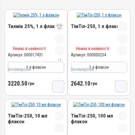
Тилмік 25%, 1 л флакон
ТімТіл-250, 1 л флакон
Назва препарату
Назва препарату
Немає в наявності
Немає в наявності
Тилмік 25%
ТімТіл-250
Артикул:
000017431
Артикул:
000000234
+1
Артикул
Артикул
1 л флакон
1 л флакон
000017431
Антимікробні
Антимікробні
000000234
Штрихкод
Штрихкод
3220.50
2642.10
4820012505067
грн
грн
4820012501625
Номер РП
Номер РП
АВ-09477-01-21
АВ-03229-01-12
Групи препаратів
Групи препаратів
Антимікробні
ТімТіл-250, 10 мл
ТімТіл-250, 100 мл
Антимікробні
флакон
флакон
Лікарська форма
Лікарська форма
Розчин
Розчин