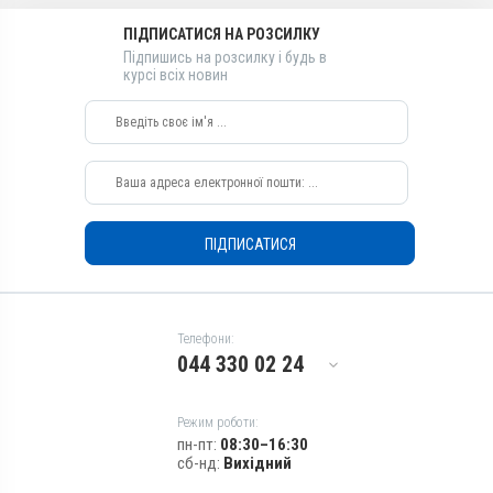
Діючи речовини
ПІДПИСАТИСЯ НА РОЗСИЛКУ
Толтразурил
Підпишись на розсилку і будь в
Види тварин
курсі всіх новин
Гуси, Качки, Індики, Кури
Застосування
Перорально з водою
Призначення
Для лікування ШКТ
Показання
ПІДПИСАТИСЯ
Діарея; Еймеріоз; Ентерит;
Кокцидіоз
Телефони:
044 330 02 24
Режим роботи:
пн-пт:
08:30–16:30
сб-нд:
Вихідний