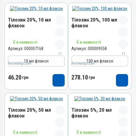
Тілозин 20%, 10 мл
Тілозин 20%, 100 мл
флакон
флакон
Назва препарату
Назва препарату
Є в наявності
Є в наявності
Тілозин 20%
Тілозин 20%
Артикул:
000007168
Артикул:
000009558
+1
+1
Артикул
Артикул
10 мл флакон
100 мл флакон
Антимікробні
000007168
Антимікробні
000009558
Штрихкод
Штрихкод
46.20
278.10
грн
грн
4820012501151
4820012502868
Номер РП
Номер РП
Тілозин 20%
Тілозин 20%
Групи препаратів
Групи препаратів
Тілозин 20%, 50 мл
Тілозин 5%, 20 мл
Антимікробні
Антимікробні
флакон
флакон
Лікарська форма
Лікарська форма
Розчин
Розчин
Назва препарату
Назва препарату
Є в наявності
Є в наявності
Діючи речовини
Діючи речовини