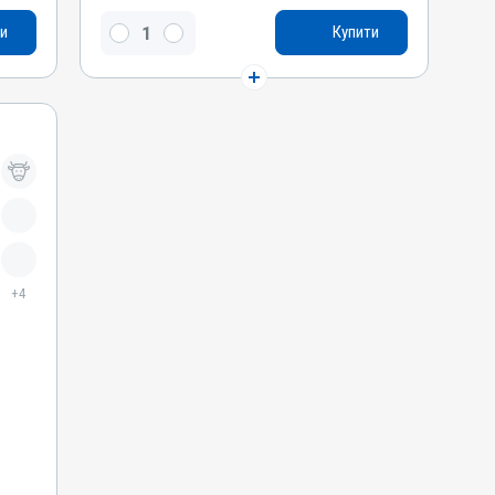
Натрію селеніт, Вітамін E / альфа-токоферолу
и
Купити
ацетат
Види тварин
ВРХ, Вівці, Кози, Свині, Гуси, Качки, Індики,
Кури
Застосування
Перорально з водою, Підшкірно,
Внутрішньом'язово
Призначення
Для імунітету, Для стимуляції обміну речовин
Показання
+4
Аборт; Білом’язова хвороба; Безпліддя;
Вітаміни; Гепатодистрофія; Дистрофія;
Кардіоміопатія; Кетоз; Мікроелементи;
Репродукція; Токсикоз