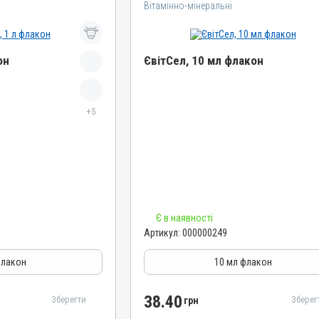
Вітамінно-мінеральні
он
ЄвітСел, 10 мл флакон
Назва препарату
+5
ЄвітСел
Артикул
000000249
Штрихкод
4820012501335
Номер РП
Є в наявності
АВ-03779-01-12
Артикул:
000000249
Групи препаратів
епатопротектори
Вітамінно-мінеральні, Гепатопротектори
флакон
10 мл флакон
Лікарська форма
Емульсія
38.40
Зберегти
Зберег
грн
Діючи речовини