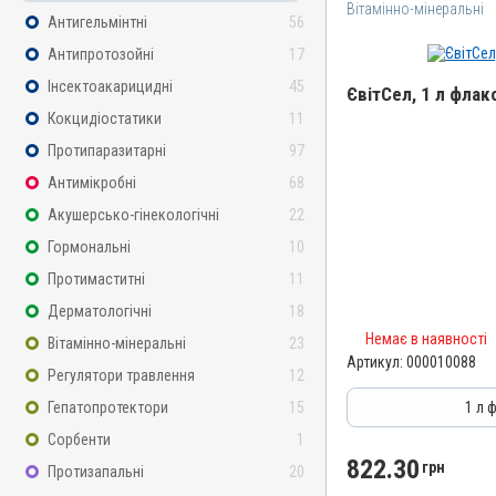
Вітамінно-мінеральні
Антигельмінтні
56
Антипротозойні
17
Інсектоакарицидні
45
ЄвітСел, 1 л флак
Кокцидіостатики
11
Назва препарату
Протипаразитарні
97
ЄвітСел
Антимікробні
68
Артикул
Акушерсько-гінекологічні
22
000010088
Гормональні
10
Штрихкод
Протимаститні
11
4820012501373
Дерматологічні
18
Номер РП
Немає в наявності
Вітамінно-мінеральні
23
АВ-03779-01-12
Артикул:
000010088
Регулятори травлення
12
Групи препаратів
Вітамінно-мінеральні, Г
Гепатопротектори
15
1 л 
Лікарська форма
Сорбенти
1
Емульсія
822.30
грн
Протизапальні
20
Діючи речовини