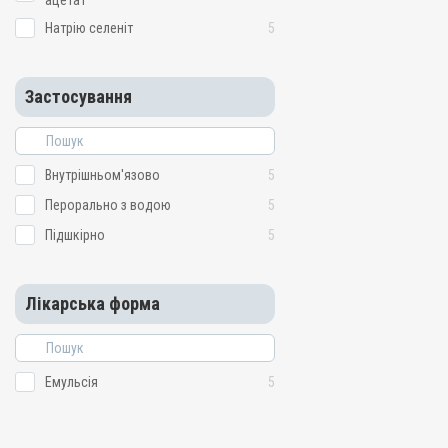
ацетат
Натрію селеніт
5
Застосування
Внутрішньом'язово
5
Перорально з водою
5
Підшкірно
5
Лікарська форма
Емульсія
5