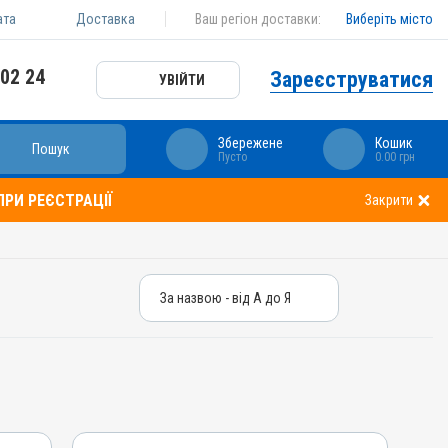
ата
Доставка
Ваш регіон доставки:
Виберіть місто
 02 24
Зареєструватися
УВІЙТИ
Збережене
Кошик
Пошук
Пусто
0.00 грн
РИ РЕЄСТРАЦІЇ
Закрити
За назвою - від А до Я
За назвою - від А до Я
За ціною – від дешевих
За ціною – від дорогих