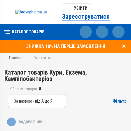
УВІЙТИ
Зареєструватися
КАТАЛОГ ТОВАРІВ
ЗНИЖКА 10% НА ПЕРШЕ ЗАМОВЛЕННЯ
Головна
Каталог товарів
Каталог товарів Кури, Екзема,
Кампілобактеріоз
Обрано товарів:
8
Фільтр
За назвою - від А до Я
За назвою - від А до Я
За ціною – від дешевих
ВОДОРОЗЧИННІ
За ціною – від дорогих