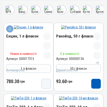
Енцин, 1 л флакон
Ранойод, 50 г флакон
Назва препарату
Назва препарату
Немає в наявності
Є в наявності
Енцин
Ранойод
Артикул:
000017315
Артикул:
000000136
+8
Артикул
Артикул
1 л флакон
50 г флакон
Антимікробні
000017315
Дерматологічні
000000136
Штрихкод
Штрихкод
780.30
93.60
грн
грн
4820012504961
4820012501601
Номер РП
Номер РП
АВ-09454-01-21
АВ-02924-01-11
Групи препаратів
Групи препаратів