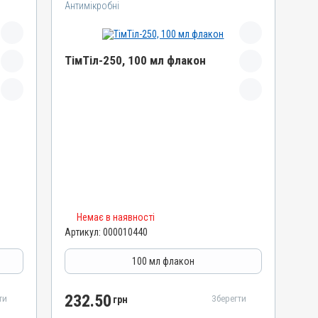
Антимікробні
ТімТіл-250, 100 мл флакон
Назва препарату
ТімТіл-250
Артикул
000010440
Штрихкод
4820012501939
Номер РП
Немає в наявності
АВ-03229-01-12
Артикул:
000010440
Групи препаратів
Антимікробні
100 мл флакон
Лікарська форма
Розчин
232.50
ти
Зберегти
грн
Діючи речовини