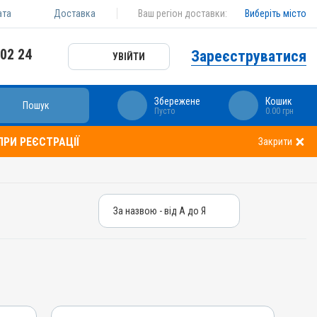
ата
Доставка
Ваш регіон доставки:
Виберіть місто
 02 24
Зареєструватися
УВІЙТИ
Збережене
Кошик
Пошук
Пусто
0.00 грн
РИ РЕЄСТРАЦІЇ
Закрити
За назвою - від А до Я
За назвою - від А до Я
За ціною – від дешевих
За ціною – від дорогих