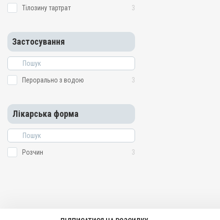
Тілозину тартрат
3
Застосування
Перорально з водою
3
Лікарська форма
Розчин
3