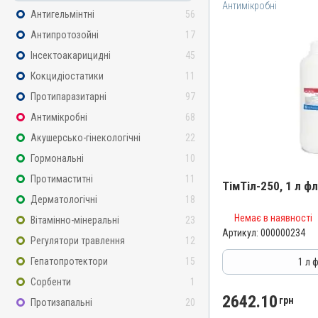
Антимікробні
Антигельмінтні
56
Антипротозойні
17
Інсектоакарицидні
45
Кокцидіостатики
11
Протипаразитарні
97
Антимікробні
68
Акушерсько-гінекологічні
22
Гормональні
10
Протимаститні
11
ТімТіл-250, 1 л ф
Дерматологічні
18
Немає в наявності
Назва препарату
Вітамінно-мінеральні
23
Артикул:
000000234
ТімТіл-250
Регулятори травлення
12
Артикул
Гепатопротектори
15
1 л 
000000234
Сорбенти
1
Штрихкод
2642.10
грн
Протизапальні
20
4820012501625