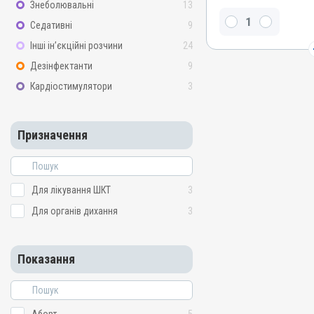
Знеболювальні
13
Номер РП
Седативні
9
АВ-03229-01-12
Інші ін’єкційні розчини
24
Групи препаратів
Антимікробні
Дезінфектанти
9
Лікарська форма
Кардіостимулятори
3
Розчин
Діючи речовини
Призначення
Тілозину тартрат, Тіамул
Види тварин
Свині, Індики, Кури
Для лікування ШКТ
3
Застосування
Для органів дихання
3
Перорально з водою
Призначення
Для органів дихання, Дл
Показання
Показання
Артрити; Бешиха; Бруцель
Ентерит; Кампілобактеріо
Копитна гниль; Лістеріоз