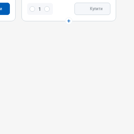
Тілозину тартрат, Тіамуліну гідроген фумарат
и
Купити
Види тварин
Свині, Індики, Кури
Застосування
Перорально з водою
Призначення
Для лікування ШКТ, Для органів дихання
Показання
Артрити; Бешиха; Бруцельоз; Дизентерія;
Ентерит; Кампілобактеріоз; Колібактеріоз;
Копитна гниль; Лістеріоз; Лептоспіроз;
Мікоплазмоз; Пастерельоз; Перитоніт;
Пневмонія; Сальмонельоз; Сепсис; Хламідіоз