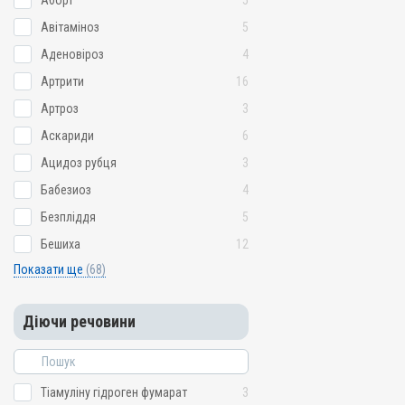
Аборт
5
Мікоплазмоз; Пастерельо
Пневмонія; Сальмонельоз
Авітаміноз
5
Аденовіроз
4
Артрити
16
Артроз
3
Аскариди
6
Ацидоз рубця
3
Бабезиоз
4
Безпліддя
5
Бешиха
12
Показати ще
(68)
Діючи речовини
Тіамуліну гідроген фумарат
3