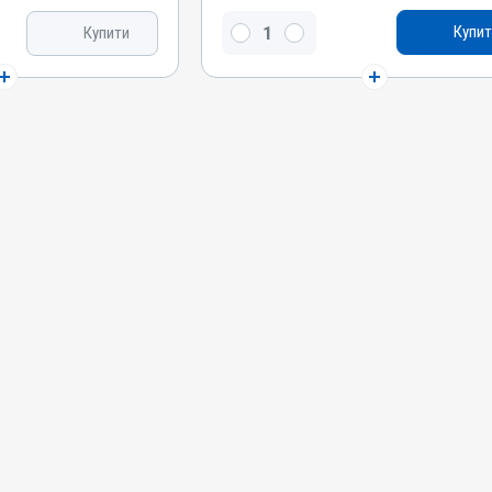
Тілозину тартрат, Тіамуліну гідроген фумарат
Купит
Купити
Види тварин
Свині, Індики, Кури
Застосування
Перорально з водою
Призначення
Для лікування ШКТ, Для органів дихання
іну гідроген фумарат
Показання
Артрити; Бешиха; Бруцельоз; Дизентерія;
Ентерит; Кампілобактеріоз; Колібактеріоз;
Копитна гниль; Лістеріоз; Лептоспіроз;
Мікоплазмоз; Пастерельоз; Перитоніт;
Пневмонія; Сальмонельоз; Сепсис; Хламідіоз
я лікування ШКТ
оз; Дизентерія;
з; Колібактеріоз;
; Лептоспіроз;