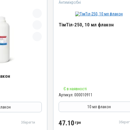
Антимікробні
ТімТіл-250, 10 мл флакон
Назва препарату
ТімТіл-250
Артикул
000010911
Штрихкод
лакон
4820012501717
Номер РП
Є в наявності
АВ-03229-01-12
Артикул:
000010911
Групи препаратів
Антимікробні
10 мл флакон
флакон
Лікарська форма
Розчин
47.10
Зберег
Зберегти
грн
Діючи речовини