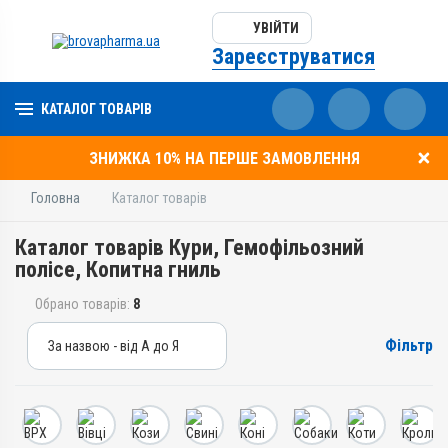
УВІЙТИ
Зареєструватися
КАТАЛОГ ТОВАРІВ
ЗНИЖКА 10% НА ПЕРШЕ ЗАМОВЛЕННЯ
Головна
Каталог товарів
Каталог товарів Кури, Гемофільозний
полісе, Копитна гниль
Обрано товарів:
8
Фільтр
За назвою - від А до Я
За назвою - від А до Я
За ціною – від дешевих
За ціною – від дорогих