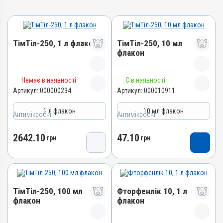
ТімТіл-250, 1 л флакон
ТімТіл-250, 10 мл
флакон
Назва препарату
Назва препарату
Немає в наявності
Є в наявності
ТімТіл-250
ТімТіл-250
Артикул:
000000234
Артикул:
000010911
Артикул
Артикул
1 л флакон
10 мл флакон
Антимікробні
000000234
Антимікробні
000010911
Штрихкод
Штрихкод
2642.10
47.10
грн
грн
4820012501625
4820012501717
Номер РП
Номер РП
АВ-03229-01-12
АВ-03229-01-12
Групи препаратів
Групи препаратів
ТімТіл-250, 100 мл
Фторфенлік 10, 1 л
Антимікробні
Антимікробні
флакон
флакон
Лікарська форма
Лікарська форма
Розчин
Розчин