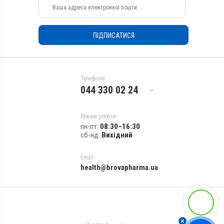
Перорально з водою,
Зовнішньо
Призначення
ПІДПИСАТИСЯ
Для печінки, Для лікування
ШКТ
Показання
Ацидоз рубця; Гастрит;
Телефони:
Гепатит
044 330 02 24
Режим роботи:
пн-пт:
08:30–16:30
сб-нд:
Вихідний
Email:
health@brovapharma.ua