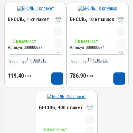
БІ-СІЛЬ, 1 кг пакет
БІ-СІЛЬ, 10 кг мішок
Назва препарату
Назва препарату
Є в наявності
Є в наявності
БІ-СІЛЬ
БІ-СІЛЬ
Артикул:
000000633
Артикул:
000000634
+4
+5
Артикул
Артикул
1 кг пакет
10 кг мішок
Регулятори травлення
000000633
Регулятори травлення
000000634
Штрихкод
Штрихкод
119.40
786.90
грн
грн
4820012501960
4820012501977
Номер РП
Номер РП
АВ-03850-01-12
АВ-03850-01-12
Групи препаратів
Групи препаратів
БІ-СІЛЬ, 400 г пакет
Регулятори травлення
Регулятори травлення
Лікарська форма
Лікарська форма
Порошок
Порошок
Назва препарату
Є в наявності
Діючи речовини
Діючи речовини