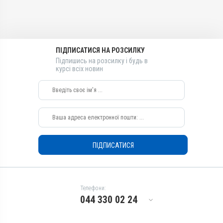
Діючи речовини
Діючи речовини
Оксиклозанід,
Оксиклозанід,
Фенбендазол
Фенбендазол
Види тварин
Види тварин
ПІДПИСАТИСЯ НА РОЗСИЛКУ
ВРХ, Вівці, Кози, Верблюди
ВРХ, Вівці, Кози, Верблюди
Підпишись на розсилку і будь в
Застосування
Застосування
курсі всіх новин
Перорально на корінь язика
Перорально на корінь язика
Призначення
Призначення
Від глистів
Від глистів
Показання
Показання
Аскариди; Гіподермоз;
Аскариди; Гіподермоз;
Дерматобіоз; Естроз;
Дерматобіоз; Естроз;
ПІДПИСАТИСЯ
Нематоди; Фасціольоз;
Нематоди; Фасціольоз;
Цестоди; Цефалопіноз
Цестоди; Цефалопіноз
Телефони:
044 330 02 24