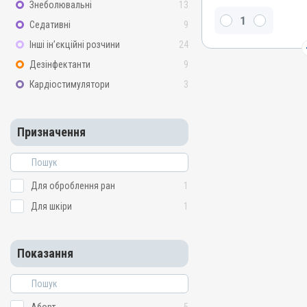
Знеболювальні
13
Йодоформ, Сульфагуанід
Седативні
9
Види тварин
Інші ін’єкційні розчини
24
ВРХ, Вівці, Кози, Свині, Ко
Хутрові звірі, Гуси, Качки
Дезінфектанти
9
Застосування
Кардіостимулятори
3
Зовнішньо
Призначення
Призначення
Для оброблення ран, Дл
Показання
Виразки; Дерматит; Екзе
Флегмона; Хірургія
Для оброблення ран
1
Для шкіри
1
Показання