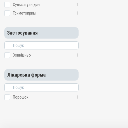
Сульфагуанідин
1
Триметоприм
1
Застосування
Зовнішньо
1
Лікарська форма
Порошок
1