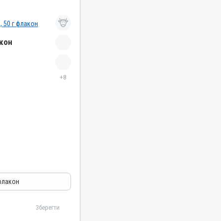
акон
+8
робні
 флакон
Зберегти