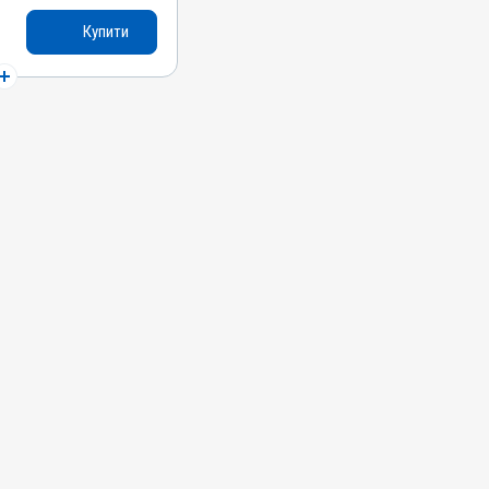
ин, Триметоприм
Купити
ні, Собаки, Коти,
, Кури
я шкіри
ма; Запалення; Рани;