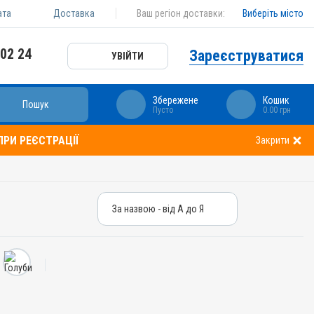
ата
Доставка
Ваш регіон доставки:
Виберіть місто
 02 24
Зареєструватися
УВІЙТИ
Збережене
Кошик
Пошук
Пусто
0.00 грн
РИ РЕЄСТРАЦІЇ
Закрити
За назвою - від А до Я
За назвою - від А до Я
За ціною – від дешевих
За ціною – від дорогих