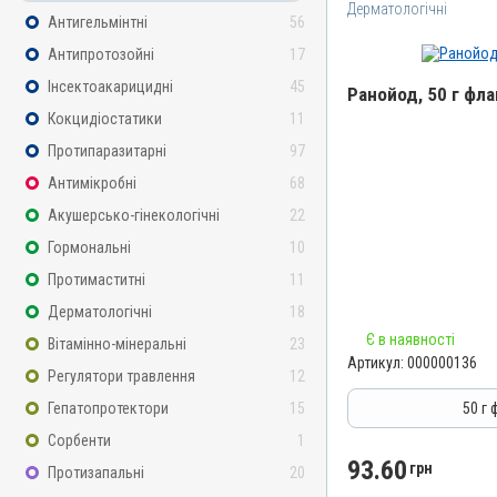
Дерматологічні
Антигельмінтні
56
Антипротозойні
17
Інсектоакарицидні
45
Ранойод, 50 г фл
Кокцидіостатики
11
Назва препарату
Протипаразитарні
97
Ранойод
Антимікробні
68
Артикул
Акушерсько-гінекологічні
22
000000136
Гормональні
10
Штрихкод
Протимаститні
11
4820012501601
Дерматологічні
18
Номер РП
Є в наявності
Вітамінно-мінеральні
23
АВ-02924-01-11
Артикул:
000000136
Регулятори травлення
12
Групи препаратів
Дерматологічні, Антимік
Гепатопротектори
15
50 г
Лікарська форма
Сорбенти
1
Порошок
93.60
грн
Протизапальні
20
Діючи речовини