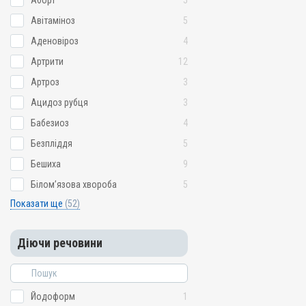
Аборт
5
Авітаміноз
5
Аденовіроз
4
Артрити
12
Артроз
3
Ацидоз рубця
3
Бабезиоз
4
Безпліддя
5
Бешиха
9
Білом’язова хвороба
5
Показати ще
(52)
Діючи речовини
Йодоформ
1