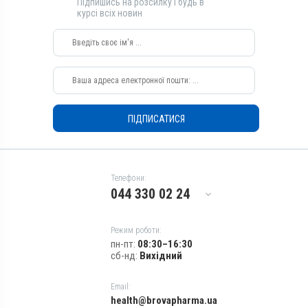
Підпишись на розсилку і будь в
Лізол
Скипидар живичний
курсі всіх новин
Види тварин
Види тварин
Коні, Собаки, Коти, Кролики,
Коні, Собаки, Коти, Кролики,
Кури
Кури
Застосування
Застосування
Зовнішньо
Зовнішньо
Призначення
Призначення
ПІДПИСАТИСЯ
Для шкіри
Для шкіри
Показання
Показання
Аборт; Аборт; Дерматит;
Аборт; Аборт; Дерматит;
Екзема; Копитна гниль;
Екзема; Копитна гниль;
Телефони:
Лишай
Лишай
044 330 02 24
Режим роботи:
пн-пт:
08:30–16:30
сб-нд:
Вихідний
Email:
health@brovapharma.ua