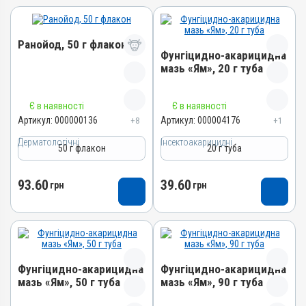
Ранойод, 50 г флакон
Фунгіцидно-акарицидна
мазь «Ям», 20 г туба
Назва препарату
Назва препарату
Є в наявності
Є в наявності
Ранойод
Фунгіцидно-акарицидна
Артикул:
000000136
Артикул:
000004176
+8
+1
Артикул
мазь «Ям»
Дерматологічні
000000136
Інсектоакарицидні
50 г флакон
20 г туба
Артикул
Штрихкод
000004176
4820012501601
93.60
39.60
Штрихкод
грн
грн
Номер РП
4820012503209
АВ-02924-01-11
Номер РП
Групи препаратів
AB-01068-01-10
Дерматологічні,
Групи препаратів
Антимікробні
Фунгіцидно-акарицидна
Фунгіцидно-акарицидна
Інсектоакарицидні,
Лікарська форма
мазь «Ям», 50 г туба
мазь «Ям», 90 г туба
Протипаразитарні,
Порошок
Дерматологічні