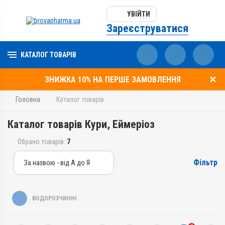
УВІЙТИ
Зареєструватися
КАТАЛОГ ТОВАРІВ
ЗНИЖКА 10% НА ПЕРШЕ ЗАМОВЛЕННЯ
Головна
Каталог товарів
Каталог товарів Кури, Еймеріоз
Обрано товарів:
7
Фільтр
За назвою - від А до Я
За назвою - від А до Я
За ціною – від дешевих
ВОДОРОЗЧИННІ
За ціною – від дорогих