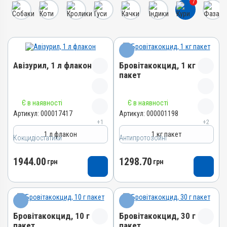
7
Авізурил, 1 л флакон
Бровітакокцид, 1 кг
пакет
Назва препарату
Назва препарату
Є в наявності
Є в наявності
Авізурил
Бровітакокцид
Артикул:
000017417
Артикул:
000001198
+1
+2
Артикул
Артикул
1 л флакон
1 кг пакет
000017417
Кокцидіостатики
Антипротозойні
000001198
Штрихкод
Штрихкод
1944.00
1298.70
4820012505012
грн
грн
4820012500062
Номер РП
Номер РП
АВ-09474-01-21
АВ-01156-01-10
Групи препаратів
Групи препаратів
Кокцидіостатики,
Бровітакокцид, 10 г
Бровітакокцид, 30 г
Антипротозойні,
Антипротозойні
пакет
пакет
Протипаразитарні,