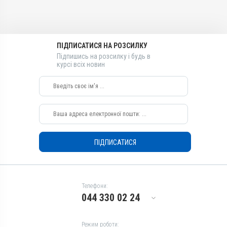
Показання
Показання
Антипротозойні
Діарея; Еймеріоз; Ентерит
Діарея; Еймеріоз; Ентерит
Лікарська форма
Порошок
ПІДПИСАТИСЯ НА РОЗСИЛКУ
Діючи речовини
Підпишись на розсилку і будь в
Робенідину гідрохлорид
курсі всіх новин
Види тварин
Кролики, Індики, Кури
Застосування
Перорально з кормом
Призначення
Для лікування ШКТ
ПІДПИСАТИСЯ
Показання
Діарея; Еймеріоз; Ентерит
Телефони:
044 330 02 24
Режим роботи: