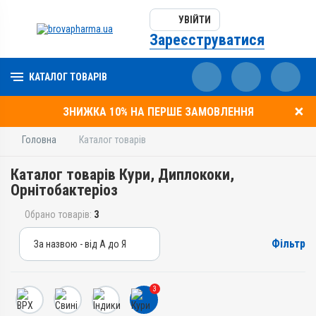
УВІЙТИ
Зареєструватися
КАТАЛОГ ТОВАРІВ
ЗНИЖКА 10% НА ПЕРШЕ ЗАМОВЛЕННЯ
Головна
Каталог товарів
Каталог товарів Кури, Диплококи,
Орнітобактеріоз
Обрано товарів:
3
Фільтр
За назвою - від А до Я
За назвою - від А до Я
За ціною – від дешевих
3
За ціною – від дорогих