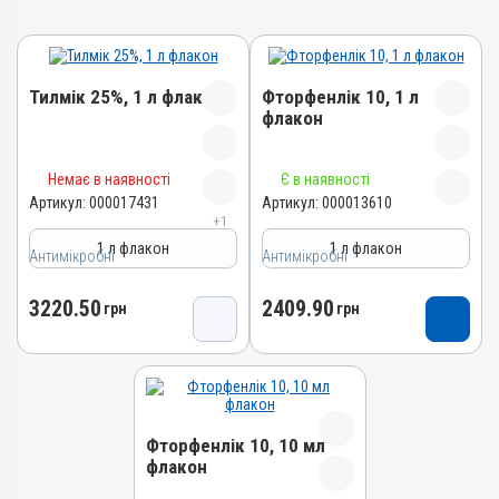
Тилмік 25%, 1 л флакон
Фторфенлік 10, 1 л
флакон
Назва препарату
Назва препарату
Немає в наявності
Є в наявності
Тилмік 25%
Фторфенлік 10
Артикул:
000017431
Артикул:
000013610
+1
Артикул
Артикул
1 л флакон
1 л флакон
000017431
Антимікробні
Антимікробні
000013610
Штрихкод
Штрихкод
3220.50
2409.90
4820012505067
грн
грн
4820012503674
Номер РП
Номер РП
АВ-09477-01-21
AB-06120-01-15
Групи препаратів
Групи препаратів
Антимікробні
Антимікробні
Фторфенлік 10, 10 мл
Лікарська форма
Лікарська форма
флакон
Розчин
Розчин