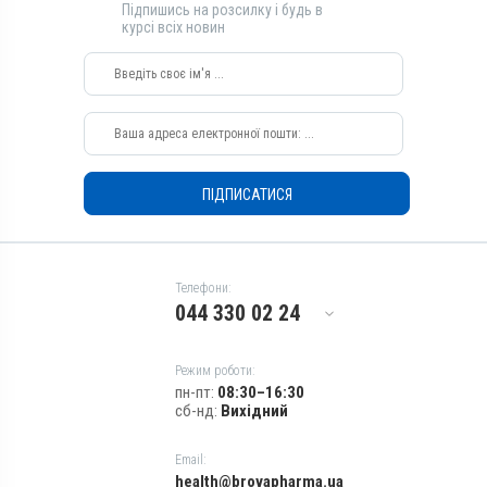
Підпишись на розсилку і будь в
Перорально з водою
курсі всіх новин
Призначення
Для органів дихання, Для
лікування ШКТ
Показання
Бронхіт; Гемофільозний
полісерозит; Диплококи;
Ентерит; Колібактеріоз;
ПІДПИСАТИСЯ
Мікотоксикоз; Пастерельоз;
Пневмонія; Риніт; Сепсис;
Стафілококоз; Трахеїт;
Хвороба Глессера
Телефони:
044 330 02 24
Режим роботи:
пн-пт:
08:30–16:30
сб-нд:
Вихідний
Email:
health@brovapharma.ua