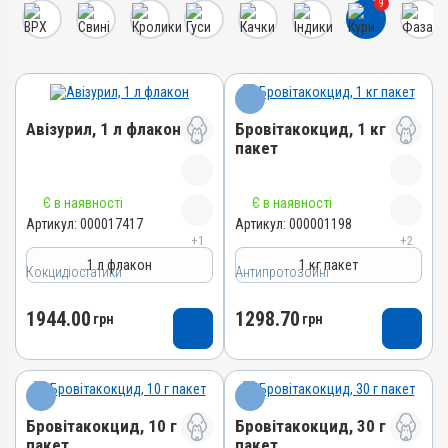
9
Авізурил, 1 л флакон
Бровітакокцид, 1 кг
пакет
Назва препарату
Назва препарату
Є в наявності
Є в наявності
Авізурил
Бровітакокцид
Артикул:
000017417
Артикул:
000001198
+1
+2
Артикул
Артикул
1 л флакон
1 кг пакет
000017417
Кокцидіостатики
Антипротозойні
000001198
Штрихкод
Штрихкод
1944.00
1298.70
4820012505012
грн
грн
4820012500062
Номер РП
Номер РП
АВ-09474-01-21
АВ-01156-01-10
Групи препаратів
Групи препаратів
Кокцидіостатики,
Бровітакокцид, 10 г
Бровітакокцид, 30 г
Антипротозойні,
Антипротозойні
пакет
пакет
Протипаразитарні,