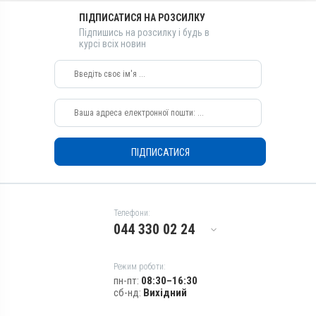
Застосування
ПІДПИСАТИСЯ НА РОЗСИЛКУ
Підпишись на розсилку і будь в
Перорально з водою
курсі всіх новин
Призначення
Для органів дихання, Для
лікування ШКТ
Показання
Бронхіт; Гемофільозний
полісерозит; Диплококи;
Ентерит; Колібактеріоз;
ПІДПИСАТИСЯ
Мікотоксикоз; Пастерельоз;
Пневмонія; Риніт; Сепсис;
Стафілококоз; Трахеїт;
Хвороба Глессера
Телефони:
044 330 02 24
Режим роботи:
пн-пт:
08:30–16:30
сб-нд:
Вихідний