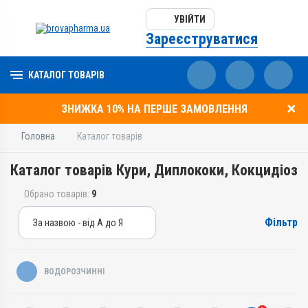
УВІЙТИ
Зареєструватися
КАТАЛОГ ТОВАРІВ
ЗНИЖКА 10% НА ПЕРШЕ ЗАМОВЛЕННЯ
Головна
Каталог товарів
Каталог товарів Кури, Диплококи, Кокцидіоз
Обрано товарів:
9
Фільтр
За назвою - від А до Я
За назвою - від А до Я
За ціною – від дешевих
ВОДОРОЗЧИННІ
За ціною – від дорогих