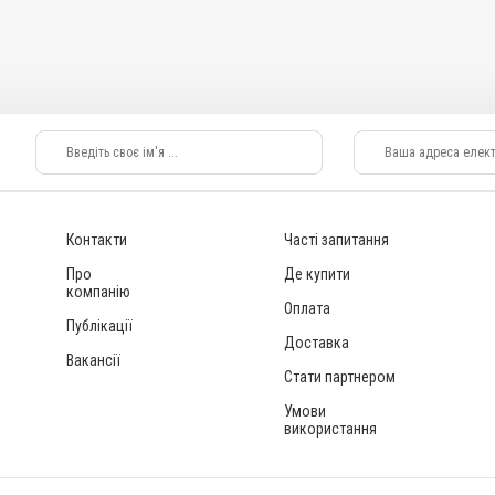
бактеріоз;
з; Пневмонія; Риніт;
ахеїт; Хвороба
Контакти
Часті запитання
Про
Де купити
компанію
Оплата
Публікації
Доставка
Вакансії
Стати партнером
Умови
використання