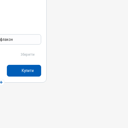
 флакон
Зберегти
Купити
я лікування ШКТ
олісерозит;