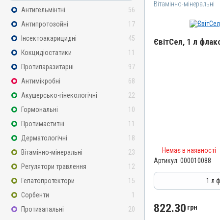
Вітамінно-мінеральні
Антигельмінтні
56
Антипротозойні
17
Інсектоакарицидні
45
ЄвітСел, 1 л флак
Кокцидіостатики
11
Назва препарату
Протипаразитарні
97
ЄвітСел
Антимікробні
68
Артикул
Акушерсько-гінекологічні
22
000010088
Гормональні
10
Штрихкод
Протимаститні
11
4820012501373
Дерматологічні
18
Номер РП
Немає в наявності
Вітамінно-мінеральні
23
АВ-03779-01-12
Артикул:
000010088
Регулятори травлення
12
Групи препаратів
Вітамінно-мінеральні, Г
Гепатопротектори
15
1 л 
Лікарська форма
Сорбенти
1
Емульсія
822.30
грн
Протизапальні
20
Діючи речовини