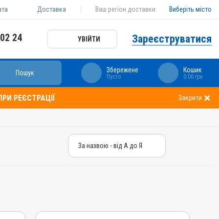
ата
Доставка
Ваш регіон доставки:
Виберіть місто
 02 24
Зареєструватися
УВІЙТИ
Збережене
Кошик
Пошук
Пусто
0.00 грн
РИ РЕЄСТРАЦІЇ
Закрити
За назвою - від А до Я
За назвою - від А до Я
За ціною – від дешевих
За ціною – від дорогих