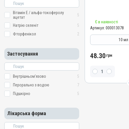
Штрихкод
4820012502615
Вітамін E / альфа-токоферолу
5
Номер РП
ацетат
Є в наявності
AB-06120-01-15
Натрію селеніт
5
Артикул:
000013078
Групи препаратів
Фторфенікол
2
Антимікробні
10 мл
Лікарська форма
Застосування
Розчин
48.30
грн
Діючи речовини
Фторфенікол
Внутрішньом'язово
5
Види тварин
Свині, Індики, Кури
Перорально з водою
7
Застосування
Підшкірно
5
Перорально з водою
Призначення
Лікарська форма
Для органів дихання, Дл
Показання
Бронхіт; Гемофільозний п