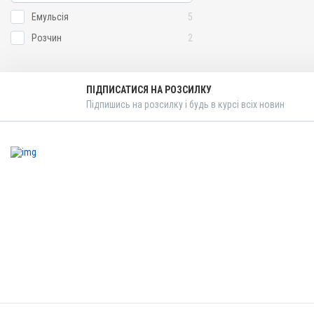
Диплококи; Ентерит; Колі
Емульсія
5
Мікотоксикоз; Пастерельо
Сепсис; Стафілококоз; Тр
Розчин
2
Глессера
ПІДПИСАТИСЯ НА РОЗСИЛКУ
Підпишись на розсилку і будь в курсі всіх новин