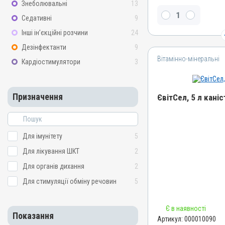
Знеболювальні
13
Натрію селеніт, Вітамін 
Седативні
9
ацетат
Інші ін’єкційні розчини
24
Види тварин
ВРХ, Вівці, Кози, Свині, Гу
Дезінфектанти
9
Кури
Вітамінно-мінеральні
Кардіостимулятори
3
Застосування
Перорально з водою, Під
Внутрішньом'язово
Призначення
ЄвітСел, 5 л каніс
Призначення
Для імунітету, Для стиму
Назва препарату
Показання
ЄвітСел
Для імунітету
5
Аборт; Білом’язова хворо
Артикул
Для лікування ШКТ
2
Вітаміни; Гепатодистрофі
000010090
Кардіоміопатія; Кетоз; М
Для органів дихання
2
Репродукція; Токсикоз
Штрихкод
Для стимуляції обміну речовин
5
4820012501380
Номер РП
Є в наявності
АВ-03779-01-12
Показання
Артикул:
000010090