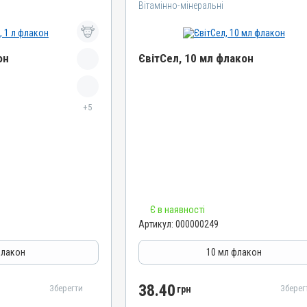
Вітамінно-мінеральні
он
ЄвітСел, 10 мл флакон
Назва препарату
+5
ЄвітСел
Артикул
000000249
Штрихкод
4820012501335
Номер РП
Є в наявності
АВ-03779-01-12
Артикул:
000000249
Групи препаратів
епатопротектори
Вітамінно-мінеральні, Гепатопротектори
флакон
10 мл флакон
Лікарська форма
Емульсія
38.40
Зберегти
Зберег
грн
Діючи речовини