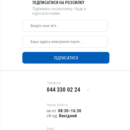
ПІДПИСАТИСЯ НА РОЗСИЛКУ
Кролики, Індики, Кури
Підпишись на розсилку і будь в
Застосування
курсі всіх новин
Перорально з кормом
Призначення
Для лікування ШКТ
Показання
Діарея; Еймеріоз; Ентерит
ПІДПИСАТИСЯ
Телефони:
044 330 02 24
Режим роботи:
пн-пт:
08:30–16:30
сб-нд:
Вихідний
Email: