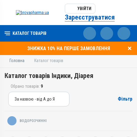
УВІЙТИ
Зареєструватися
КАТАЛОГ ТОВАРІВ
ЗНИЖКА 10% НА ПЕРШЕ ЗАМОВЛЕННЯ
Головна
Каталог товарів
Каталог товарів Індики, Діарея
Обрано товарів:
9
Фільтр
За назвою - від А до Я
За назвою - від А до Я
За ціною – від дешевих
ВОДОРОЗЧИННІ
За ціною – від дорогих