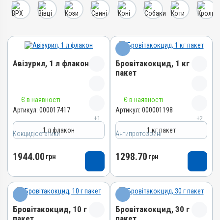
Авізурил, 1 л флакон
Бровітакокцид, 1 кг
пакет
Назва препарату
Назва препарату
Є в наявності
Є в наявності
Авізурил
Бровітакокцид
Артикул:
000017417
Артикул:
000001198
+1
+2
Артикул
Артикул
1 л флакон
1 кг пакет
000017417
Кокцидіостатики
Антипротозойні
000001198
Штрихкод
Штрихкод
1944.00
1298.70
4820012505012
грн
грн
4820012500062
Номер РП
Номер РП
АВ-09474-01-21
АВ-01156-01-10
Групи препаратів
Групи препаратів
Кокцидіостатики,
Бровітакокцид, 10 г
Бровітакокцид, 30 г
Антипротозойні,
Антипротозойні
пакет
пакет
Протипаразитарні,