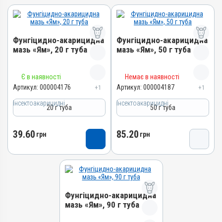
Фунгіцидно-акарицидна
Фунгіцидно-акарицидна
мазь «Ям», 20 г туба
мазь «Ям», 50 г туба
Назва препарату
Назва препарату
Є в наявності
Немає в наявності
Фунгіцидно-акарицидна
Фунгіцидно-акарицидна
Артикул:
000004176
Артикул:
000004187
+1
+1
мазь «Ям»
мазь «Ям»
Інсектоакарицидні
Інсектоакарицидні
20 г туба
50 г туба
Артикул
Артикул
000004176
000004187
39.60
85.20
Штрихкод
Штрихкод
грн
грн
4820012503209
4820012502134
Номер РП
Номер РП
AB-01068-01-10
AB-01068-01-10
Групи препаратів
Групи препаратів
Фунгіцидно-акарицидна
Інсектоакарицидні,
Інсектоакарицидні,
мазь «Ям», 90 г туба
Протипаразитарні,
Протипаразитарні,
Дерматологічні
Дерматологічні