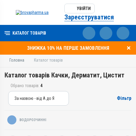
УВІЙТИ
Зареєструватися
КАТАЛОГ ТОВАРІВ
ЗНИЖКА 10% НА ПЕРШЕ ЗАМОВЛЕННЯ
Головна
Каталог товарів
Каталог товарів Качки, Дерматит, Цистит
Обрано товарів:
4
Фільтр
За назвою - від А до Я
За назвою - від А до Я
За ціною – від дешевих
ВОДОРОЗЧИННІ
За ціною – від дорогих