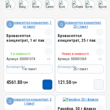
Бровасептол
Бровасептол
концентрат, 1 кг пакет
концентрат, 25 г пакет
Назва препарату
Назва препарату
Є в наявності
Немає в наявності
Бровасептол концентрат
Бровасептол концентрат
Артикул:
000001074
Артикул:
000001069
+5
+5
Артикул
Артикул
Антимікробні
Антимікробні
1 кг пакет
25 г пакет
000001074
000001069
Штрихкод
Штрихкод
4561.80
121.50
грн
грн
4820012501618
4820012502813
Номер РП
Номер РП
AB-00945-01-10
AB-00945-01-10
Групи препаратів
Групи препаратів
Ранойод, 50 г флакон
Антимікробні
Антимікробні