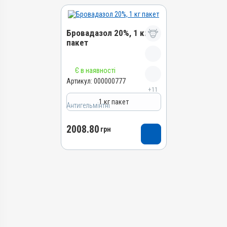
Бровадазол 20%, 1 кг
пакет
Назва препарату
Є в наявності
Бровадазол 20%
Артикул:
000000777
+11
Артикул
1 кг пакет
Антигельмінтні
000000777
Штрихкод
2008.80
грн
4820012502912
Номер РП
АВ-01936-01-10
Групи препаратів
Антигельмінтні,
Протипаразитарні
Лікарська форма
Порошок