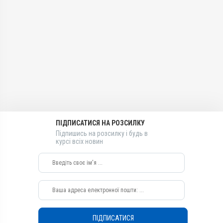
АВ-03779-01-12
Застосування
Застосування
Групи препаратів
Внутрішньом'язово,
Внутрішньом'язово,
Вітамінно-мінеральні,
Перорально з водою,
Перорально з водою,
Гепатопротектори
Підшкірно
Підшкірно
Лікарська форма
Призначення
Призначення
Емульсія
Для стимуляції обміну
Для стимуляції обміну
речовин, Для імунітету
речовин, Для імунітету
Діючи речовини
Показання
Показання
Вітамін E / альфа-
токоферолу ацетат, Натрію
Аборт; Білом’язова хвороба;
Аборт; Білом’язова хвороба;
селеніт
Безпліддя; Вітаміни;
Безпліддя; Вітаміни;
Гепатодистрофія;
Гепатодистрофія;
ПІДПИСАТИСЯ НА РОЗСИЛКУ
Види тварин
Дистрофія; Кардіоміопатія;
Дистрофія; Кардіоміопатія;
Підпишись на розсилку і будь в
ВРХ, Вівці, Кози, Свині, Гуси,
Кетоз; Мікроелементи;
Кетоз; Мікроелементи;
курсі всіх новин
Качки, Індики, Кури
Репродукція; Токсикоз
Репродукція; Токсикоз
Застосування
Перорально з водою,
Підшкірно,
Внутрішньом'язово
Призначення
Для імунітету, Для
ПІДПИСАТИСЯ
стимуляції обміну речовин