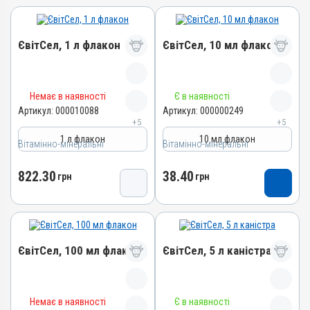
ЄвітСел, 1 л флакон
ЄвітСел, 10 мл флакон
Назва препарату
Назва препарату
Немає в наявності
Є в наявності
ЄвітСел
ЄвітСел
Артикул:
000010088
Артикул:
000000249
+5
+5
Артикул
Артикул
1 л флакон
10 мл флакон
Вітамінно-мінеральні
000010088
Вітамінно-мінеральні
000000249
Штрихкод
Штрихкод
822.30
38.40
грн
грн
4820012501373
4820012501335
Номер РП
Номер РП
АВ-03779-01-12
АВ-03779-01-12
Групи препаратів
Групи препаратів
ЄвітСел, 100 мл флакон
ЄвітСел, 5 л каністра
Вітамінно-мінеральні,
Вітамінно-мінеральні,
Гепатопротектори
Гепатопротектори
Лікарська форма
Лікарська форма
Назва препарату
Назва препарату
Емульсія
Емульсія
Немає в наявності
Є в наявності