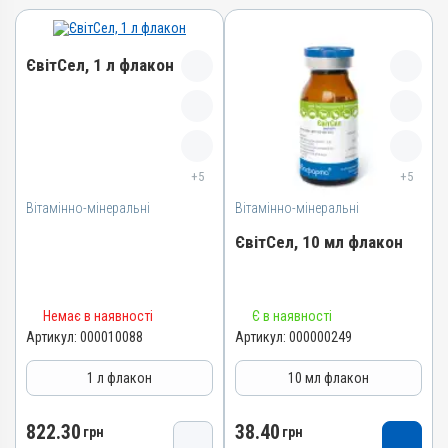
ЄвітСел, 1 л флакон
Назва препарату
ЄвітСел
+5
+5
Артикул
Вітамінно-мінеральні
000010088
Вітамінно-мінеральні
Штрихкод
ЄвітСел, 10 мл флакон
4820012501373
Номер РП
Назва препарату
АВ-03779-01-12
Немає в наявності
Є в наявності
ЄвітСел
Артикул:
000010088
Артикул:
000000249
Групи препаратів
Артикул
Вітамінно-мінеральні,
1 л флакон
10 мл флакон
Гепатопротектори
000000249
Лікарська форма
Штрихкод
822.30
38.40
грн
грн
Емульсія
4820012501335