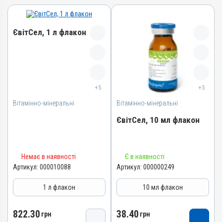
ЄвітСел, 1 л флакон
Назва препарату
ЄвітСел
+5
+5
Артикул
Вітамінно-мінеральні
000010088
Вітамінно-мінеральні
Штрихкод
ЄвітСел, 10 мл флакон
4820012501373
Номер РП
Назва препарату
АВ-03779-01-12
Немає в наявності
Є в наявності
ЄвітСел
Артикул:
000010088
Артикул:
000000249
Групи препаратів
Артикул
Вітамінно-мінеральні,
1 л флакон
10 мл флакон
Гепатопротектори
000000249
Лікарська форма
Штрихкод
822.30
38.40
грн
грн
Емульсія
4820012501335