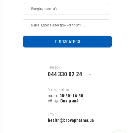
Качки, Індики, Кури, Фазани,
Качки, Індики, Кури, Фазани,
Перепілки, Голуби
Перепілки, Голуби
Застосування
Застосування
Перорально з водою,
Перорально з кормом,
Перорально з кормом
Перорально з водою
Призначення
Призначення
ПІДПИСАТИСЯ
Для печінки, Для стимуляції
Для печінки, Для стимуляції
обміну речовин, Для
обміну речовин, Для
жовчних шляхів
жовчних шляхів
Показання
Показання
Телефони:
Аденовіроз; Бабезиоз;
Аденовіроз; Бабезиоз;
044 330 02 24
Гепатит; Гепатопатія;
Гепатит; Гепатопатія;
Піроплазмоз
Піроплазмоз
Режим роботи:
пн-пт:
08:30–16:30
сб-нд:
Вихідний
Email:
health@brovapharma.ua