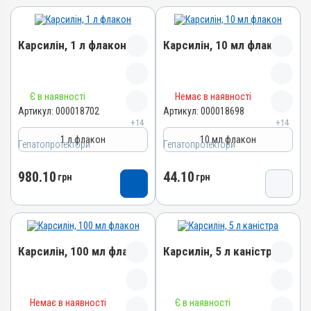
Карсилін, 1 л флакон
Карсилін, 10 мл флакон
Назва препарату
Назва препарату
Є в наявності
Немає в наявності
Карсилін
Карсилін
Артикул:
000018702
Артикул:
000018698
+14
+14
Артикул
Артикул
1 л флакон
10 мл флакон
000018702
000018698
Гепатопротектори
Гепатопротектори
Штрихкод
Штрихкод
980.10
44.10
4820012505616
грн
4820012505593
грн
Номер РП
Номер РП
d-UA-10-20
d-UA-10-20
Групи препаратів
Групи препаратів
Гепатопротектори,
Гепатопротектори,
Карсилін, 100 мл флакон
Карсилін, 5 л каністра
Регулятори травлення
Регулятори травлення
Лікарська форма
Лікарська форма
Назва препарату
Назва препарату
Розчин
Розчин
Немає в наявності
Є в наявності
Карсилін
Карсилін